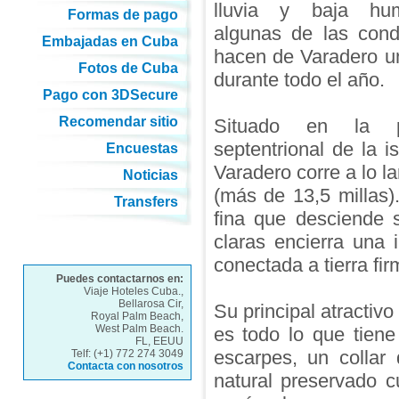
lluvia y baja hu
Formas de pago
algunas de las cond
Embajadas en Cuba
hacen de Varadero un
Fotos de Cuba
durante todo el año.
Pago con 3DSecure
Recomendar sitio
Situado en la 
septentrional de la i
Encuestas
Varadero corre a lo l
Noticias
(más de 13,5 millas)
Transfers
fina que desciende 
claras encierra una
conectada a tierra fi
Puedes contactarnos en:
Viaje Hoteles Cuba.,
Bellarosa Cir,
Su principal atractiv
Royal Palm Beach,
West Palm Beach.
es todo lo que tien
FL, EEUU
escarpes, un collar
Telf: (+1) 772 274 3049
Contacta con nosotros
natural preservado c