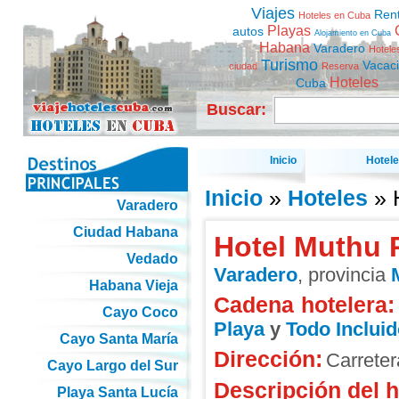
Viajes
Ren
Hoteles en Cuba
Playas
autos
Alojamiento en Cuba
Habana
Varadero
Hotele
Turismo
Vacac
ciudad
Reserva
Hoteles
Cuba
Buscar:
Inicio
Hotel
Inicio
»
Hoteles
» 
Varadero
Ciudad Habana
Hotel Muthu 
Vedado
Varadero
, provincia
Habana Vieja
Cadena hotelera:
Cayo Coco
Playa
y
Todo Incluid
Cayo Santa María
Dirección:
Carreter
Cayo Largo del Sur
Descripción del h
Playa Santa Lucía