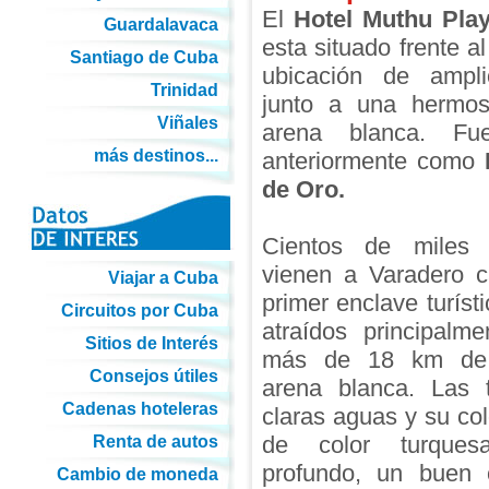
El
Hotel Muthu Pla
Guardalavaca
esta situado frente a
Santiago de Cuba
ubicación de ampli
Trinidad
junto a una hermo
Viñales
arena blanca. Fu
más destinos...
anteriormente como
de Oro.
Cientos de miles 
vienen a Varadero c
Viajar a Cuba
primer enclave turíst
Circuitos por Cuba
atraídos principalm
Sitios de Interés
más de 18 km de 
Consejos útiles
arena blanca. Las t
Cadenas hoteleras
claras aguas y su col
de color turques
Renta de autos
profundo, un buen 
Cambio de moneda