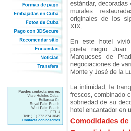
estándar, decoradas 
Formas de pago
murales restaura
Embajadas en Cuba
originales de los si
Fotos de Cuba
XIX.
Pago con 3DSecure
Recomendar sitio
En este hotel vivi
poeta negro Juan 
Encuestas
Marqueses de Prad
Noticias
negociaciones de var
Transfers
Monte y José de la Lu
La intimidad, la tran
Puedes contactarnos en:
frescos, combinado co
Viaje Hoteles Cuba.,
Bellarosa Cir,
sobriedad de su deco
Royal Palm Beach,
West Palm Beach.
hotel encantador en 
FL, EEUU
Telf: (+1) 772 274 3049
Comodidades de l
Contacta con nosotros