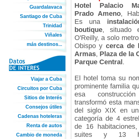
Hotel Palacio M
Guardalavaca
Prado Ameno
, Hab
Santiago de Cuba
Es una
instalac
Trinidad
boutique
, situado 
Viñales
O'Reilly, a solo metro
más destinos...
Obispo y
cerca de 
Armas
,
Plaza de la 
Parque Central
.
El hotel toma su no
Viajar a Cuba
prominente familia qu
Circuitos por Cuba
esa construcci
Sitios de Interés
transformó esta mans
Consejos útiles
del siglo XIX en un
Cadenas hoteleras
categoría de 4 estre
de 16 habitaciones,
Renta de autos
suites y 13 hab
Cambio de moneda