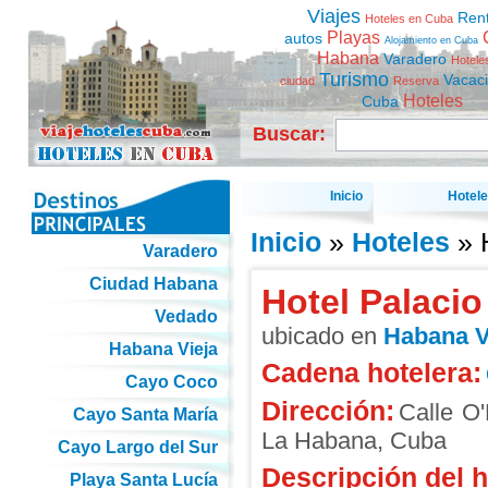
Viajes
Ren
Hoteles en Cuba
Playas
autos
Alojamiento en Cuba
Habana
Varadero
Hotele
Turismo
Vacac
ciudad
Reserva
Hoteles
Cuba
Buscar:
Inicio
Hotel
Inicio
»
Hoteles
» 
Varadero
Ciudad Habana
Hotel Palaci
Vedado
ubicado en
Habana V
Habana Vieja
Cadena hotelera:
Cayo Coco
Dirección:
Calle O'
Cayo Santa María
La Habana
,
Cuba
Cayo Largo del Sur
Descripción del h
Playa Santa Lucía