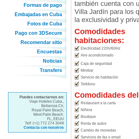
también cuenta con 
Formas de pago
Villa Jardín para los 
Embajadas en Cuba
la exclusividad y priv
Fotos de Cuba
Comodidades
Pago con 3DSecure
habitaciones:
Recomendar sitio
Electricidad 220V/60Hz
Encuestas
Aire acondicionado
Noticias
Caja de seguridad
Transfers
Minibar
Servicio de habitación
Teléfono
Comodidades del 
Puedes contactarnos en:
Viaje Hoteles Cuba.,
Restaurant a la carta
Bellarosa Cir,
Niñera
Royal Palm Beach,
West Palm Beach.
Boutique
FL, EEUU
Telf: (+1) 772 274 3049
Renta de autos
Contacta con nosotros
Cambio de monedas
Servicios de fax o email