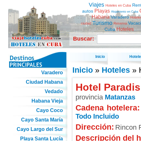
Viajes
Ren
Hoteles en Cuba
Playas
autos
Alojamiento en Cuba
Habana
Varadero
Hotele
Turismo
Vacac
ciudad
Reserva
Hoteles
Cuba
Buscar:
Inicio
Hotel
Inicio
»
Hoteles
» 
Varadero
Ciudad Habana
Hotel Paradi
Vedado
provincia
Matanzas
Habana Vieja
Cadena hotelera:
Cayo Coco
Todo Incluido
Cayo Santa María
Dirección:
Rincon 
Cayo Largo del Sur
Descripción del h
Playa Santa Lucía