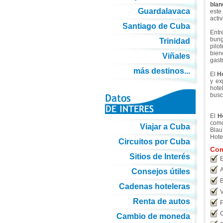
blan
Guardalavaca
este
acti
Santiago de Cuba
Entr
bung
Trinidad
pilo
bien
Viñales
gast
más destinos...
El
H
y ex
hot
busc
El
H
como
Viajar a Cuba
Blau
Hote
Circuitos por Cuba
Com
Sitios de Interés
E
A
Consejos útiles
B
Cadenas hoteleras
V
Renta de autos
P
C
Cambio de moneda