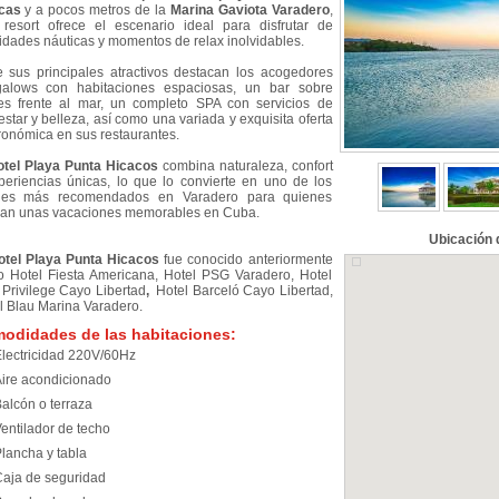
cas
y a pocos metros de la
Marina Gaviota Varadero
,
 resort ofrece el escenario ideal para disfrutar de
vidades náuticas y momentos de relax inolvidables.
e sus principales atractivos destacan los acogedores
alows con habitaciones espaciosas, un bar sobre
tes frente al mar, un completo SPA con servicios de
estar y belleza, así como una variada y exquisita oferta
ronómica en sus restaurantes.
otel Playa Punta Hicacos
combina naturaleza, confort
periencias únicas, lo que lo convierte en uno de los
eles más recomendados en Varadero para quienes
an unas vacaciones memorables en Cuba.
Ubicación 
otel Playa Punta Hicacos
fue conocido anteriormente
 Hotel Fiesta Americana, Hotel PSG Varadero, Hotel
 Privilege Cayo Libertad
,
Hotel Barceló Cayo Libertad,
l Blau Marina Varadero.
odidades de las habitaciones:
lectricidad 220V/60Hz
ire acondicionado
alcón o terraza
entilador de techo
lancha y tabla
aja de seguridad