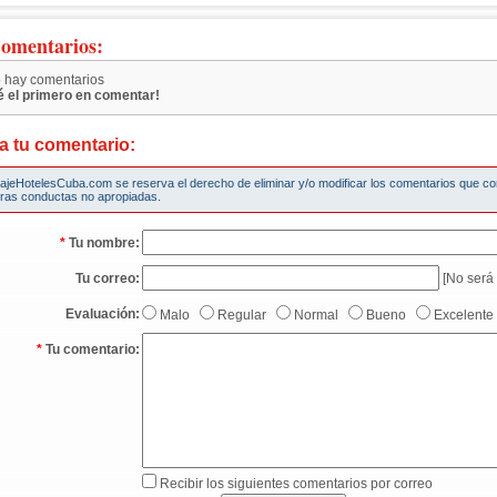
omentarios:
 hay comentarios
é el primero en comentar!
a tu comentario:
iajeHotelesCuba.com se reserva el derecho de eliminar y/o modificar los comentarios que c
tras conductas no apropiadas.
*
Tu nombre:
Tu correo:
[No será 
Evaluación:
Malo
Regular
Normal
Bueno
Excelente
*
Tu comentario:
Recibir los siguientes comentarios por correo