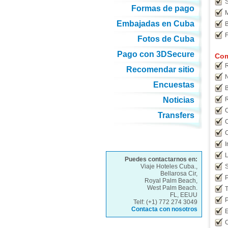
S
Formas de pago
M
Embajadas en Cuba
B
F
Fotos de Cuba
Pago con 3DSecure
Com
R
Recomendar sitio
N
Encuestas
B
Noticias
R
C
Transfers
C
C
I
L
Puedes contactarnos en:
Viaje Hoteles Cuba.,
S
Bellarosa Cir,
P
Royal Palm Beach,
West Palm Beach.
T
FL, EEUU
P
Telf: (+1) 772 274 3049
Contacta con nosotros
E
C