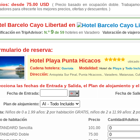
cios: desde
75.00
USD
( Precio basado en ocupación doble. Trabajamos 
adores para ofrecerte los mejores precios, ofertas y descuentos. )
tel Barcelo Cayo Libertad en
9
o
ificación en TripAdvisor:
N.
de 59
hoteles en Varadero
Valoración de viajero
rmulario de reserva:
Hotel Playa Punta Hicacos
ubicado
Cadena hotelera:
Modalidad:
Gaviota
Hotel de
Playa
y
Todo Incl
Dirección:
Antopista Sur Final, Punta Hicacoos., Varadero, Matanzas, Cu
ecciona las fechas de Entrada y Salida, el Plan de alojamiento y el
Fecha de Entrada:
Fecha de Sali
Plan de alojamiento:
ta:
Niños de 0 a 1.99 años:
2
por habitación GRATIS, niños de 2 a 11.99 años:
2
po
o de habitación
Precio
Cantidad/Adultos
TANDARD Sencilla
101.00
TANDARD Doble
75.00