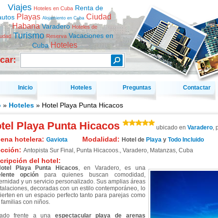
Viajes
Renta de
Hoteles en Cuba
Playas
Ciudad
autos
Alojamiento en Cuba
Habana
Varadero
Hoteles de
Turismo
Vacaciones en
iudad
Reserva
Hoteles
Cuba
car:
Inicio
Hoteles
Preguntas
Contactar
o
»
Hoteles
» Hotel Playa Punta Hicacos
tel Playa Punta Hicacos
ubicado en
Varadero
, 
ena hotelera:
Modalidad:
Gaviota
Hotel de
Playa
y
Todo Incluido
ección:
Antopista Sur Final, Punta Hicacoos.
,
Varadero
,
Matanzas
,
Cuba
cripción del hotel:
otel Playa Punta Hicacos
, en Varadero, es una
lente opción
para quienes buscan comodidad,
rnidad y un servicio personalizado. Sus amplias áreas
stalaciones, decoradas con un estilo contemporáneo, lo
ierten en un espacio perfecto tanto para parejas como
 familias con niños.
cado frente a una
espectacular playa de arenas