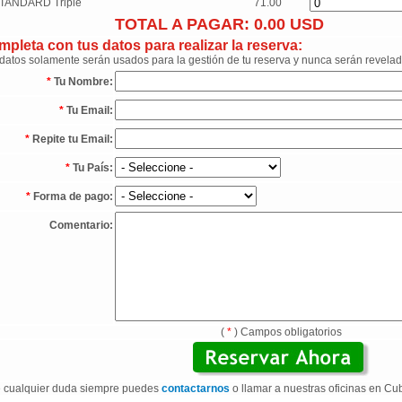
TANDARD Triple
71.00
TOTAL A PAGAR:
0.00
USD
pleta con tus datos para realizar la reserva:
datos solamente serán usados para la gestión de tu reserva y nunca serán revelad
*
Tu Nombre:
*
Tu Email:
*
Repite tu Email:
*
Tu País:
*
Forma de pago:
Comentario:
(
*
) Campos obligatorios
 cualquier duda siempre puedes
contactarnos
o llamar a nuestras oficinas en Cu