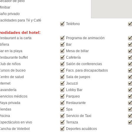
ecador de pelo
inibar
año privado
acilidades para Té y Café
Teléfono
odidades del hotel:
estaurant a la carta
Programa de animación
iñera
Bar
ar en la playa
Mesa de billar
estaurante buffet
Cafetería
lub de niños
Salón de conferencias
ursos de buceo
Facs. para discapacitados
entro de salud
Sala de juegos
nternet
Jacuzzi
avandería
Lobby Bar
ervicios médicos
Parqueo
laya privada
Restaurante
iendas
Spa
iscina
Servicio de Taxi
spectáculos en vivo
Terraza
ancha de Voleibol
Deportes acuáticos