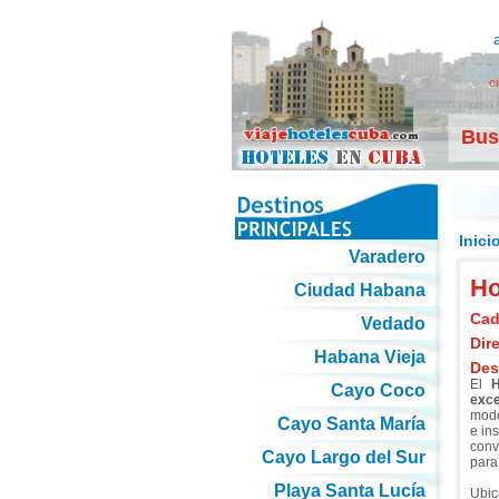
c
Bus
Inici
Varadero
Ho
Ciudad Habana
Cad
Vedado
Dir
Habana Vieja
Des
El
H
Cayo Coco
exce
mode
Cayo Santa María
e in
conv
Cayo Largo del Sur
para
Playa Santa Lucía
Ubi