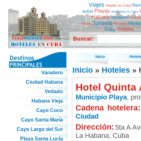
Viajes
Ren
Hoteles en Cuba
Playas
autos
Alojamiento en Cuba
Habana
Varadero
Hotele
Turismo
Vacac
ciudad
Reserva
Hoteles
Cuba
Buscar:
Inicio
Hotel
Inicio
»
Hoteles
» 
Varadero
Ciudad Habana
Hotel Quinta
Vedado
Municipio Playa
, pr
Habana Vieja
Cadena hotelera:
Cayo Coco
Ciudad
Cayo Santa María
Dirección:
5ta A Av
Cayo Largo del Sur
La Habana
,
Cuba
Playa Santa Lucía