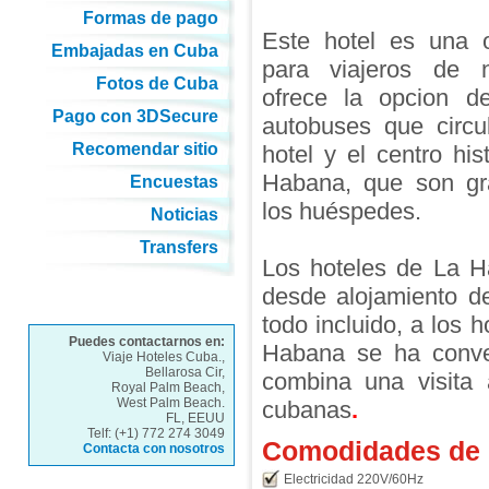
Formas de pago
Este hotel es una o
Embajadas en Cuba
para viajeros de 
Fotos de Cuba
ofrece la opcion d
Pago con 3DSecure
autobuses que circu
Recomendar sitio
hotel y el centro his
Habana, que son gra
Encuestas
los huéspedes.
Noticias
Transfers
Los hoteles de La H
desde alojamiento de 
todo incluido, a los 
Puedes contactarnos en:
Habana se ha conver
Viaje Hoteles Cuba.,
Bellarosa Cir,
combina una visita 
Royal Palm Beach,
West Palm Beach.
cubanas
.
FL, EEUU
Telf: (+1) 772 274 3049
Comodidades de l
Contacta con nosotros
Electricidad 220V/60Hz