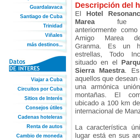
Descripción del h
Guardalavaca
El
Hotel Resonan
Santiago de Cuba
Marea
fue co
Trinidad
anteriormente como
Viñales
Amigo Marea del 
más destinos...
Granma. Es un h
estrellas, Todo Inc
situado en el
Parqu
Sierra Maestra
. Es
aquellos que desean d
Viajar a Cuba
una armónica unió
Circuitos por Cuba
montañas. El com
Sitios de Interés
ubicado a 100 km de
Consejos útiles
internacional de Manz
Cadenas hoteleras
La característica ú
Renta de autos
lugar está en sus ar
Cambio de moneda