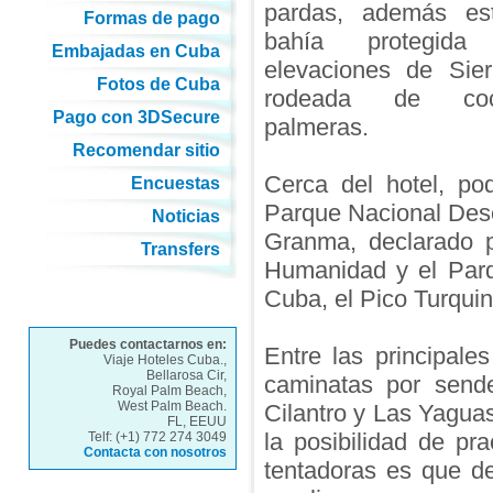
pardas, además es
Formas de pago
bahía protegid
Embajadas en Cuba
elevaciones de Sier
Fotos de Cuba
rodeada de coc
Pago con 3DSecure
palmeras.
Recomendar sitio
Cerca del hotel, pod
Encuestas
Parque Nacional Des
Noticias
Granma, declarado 
Transfers
Humanidad y el Parq
Cuba, el Pico Turquin
Puedes contactarnos en:
Entre las principale
Viaje Hoteles Cuba.,
Bellarosa Cir,
caminatas por sende
Royal Palm Beach,
West Palm Beach.
Cilantro y Las Yaguas
FL, EEUU
la posibilidad de pr
Telf: (+1) 772 274 3049
Contacta con nosotros
tentadoras es que d