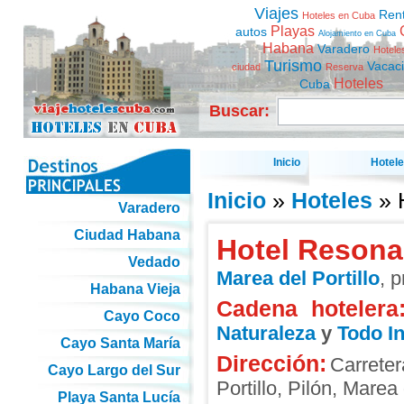
Viajes
Ren
Hoteles en Cuba
Playas
autos
Alojamiento en Cuba
Habana
Varadero
Hotele
Turismo
Vacac
ciudad
Reserva
Hoteles
Cuba
Buscar:
Inicio
Hotel
Inicio
»
Hoteles
» 
Varadero
Ciudad Habana
Hotel Reson
Vedado
Marea del Portillo
, 
Habana Vieja
Cadena hotelera
Cayo Coco
Naturaleza
y
Todo In
Cayo Santa María
Dirección:
Carret
Cayo Largo del Sur
Portillo, Pilón
,
Marea d
Playa Santa Lucía