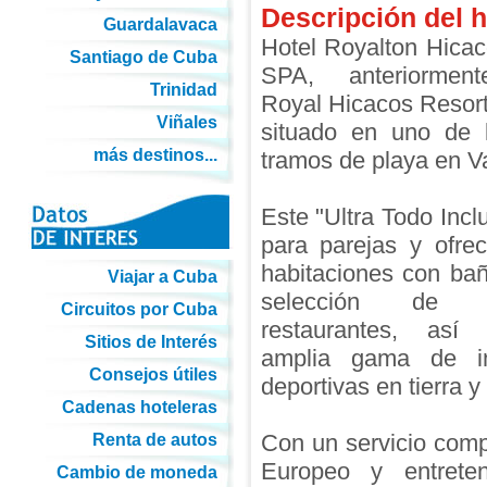
Descripción del h
Guardalavaca
Hotel Royalton Hica
Santiago de Cuba
SPA, anteriormen
Trinidad
Royal Hicacos Resor
Viñales
situado en uno de 
más destinos...
tramos de playa en V
Este "Ultra Todo Incl
para parejas y ofre
habitaciones con ba
Viajar a Cuba
selección de
Circuitos por Cuba
restaurantes, as
Sitios de Interés
amplia gama de in
Consejos útiles
deportivas en tierra y
Cadenas hoteleras
Con un servicio com
Renta de autos
Europeo y entrete
Cambio de moneda