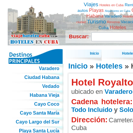
Viajes
Ren
Hoteles en Cuba
Playas
autos
Alojamiento en Cuba
Habana
Varadero
Hotele
Turismo
Vacac
ciudad
Reserva
Hoteles
Cuba
Buscar:
Inicio
Hotel
Inicio
»
Hoteles
» 
Varadero
Ciudad Habana
Hotel Royalt
Vedado
ubicado en
Varadero
Habana Vieja
Cadena hotelera:
Cayo Coco
Todo Incluido
y
Solo
Cayo Santa María
Dirección:
Carrete
Cayo Largo del Sur
Cuba
Playa Santa Lucía