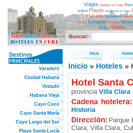
Viajes
Ren
Hoteles en Cuba
Playas
autos
Alojamiento en Cuba
Habana
Varadero
Hotele
Turismo
Vacac
ciudad
Reserva
Hoteles
Cuba
Buscar:
Inicio
Hotel
Inicio
»
Hoteles
» H
Varadero
Ciudad Habana
Hotel Santa C
Vedado
provincia
Villa Clara
Habana Vieja
Cadena hotelera:
Cayo Coco
Historia
Cayo Santa María
Dirección:
Parque L
Cayo Largo del Sur
Clara
,
Villa Clara
,
Cu
Playa Santa Lucía