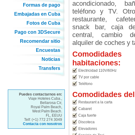
acondicionado, ba
Formas de pago
teléfono y TV. Otro
Embajadas en Cuba
restaurante, cafete
Fotos de Cuba
snack bar, caja d
Pago con 3DSecure
central, cambio 
Recomendar sitio
alquiler de coches y t
Encuestas
Comodidades
Noticias
habitaciones:
Transfers
Electricidad 110V/60Hz
TV por cable
Teléfono
Comodidades del 
Puedes contactarnos en:
Viaje Hoteles Cuba.,
Restaurant a la carta
Bellarosa Cir,
Royal Palm Beach,
Cabaret
West Palm Beach.
FL, EEUU
Caja fuerte
Telf: (+1) 772 274 3049
Discoteca
Contacta con nosotros
Elevadores