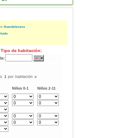
en
Guardalavaca
luido
 Tipo de habitación:
da:
os:
1
por habitación a
Niños 0-1
Niños 2-11