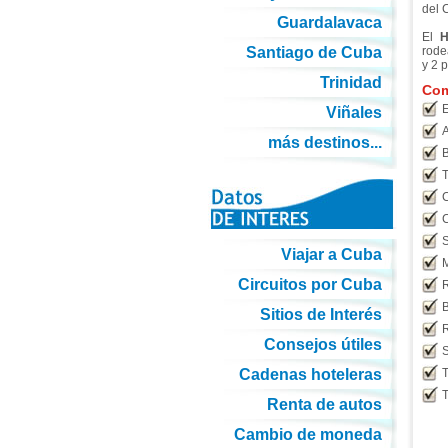
del 
Guardalavaca
El
H
Santiago de Cuba
rode
y 2 p
Trinidad
Com
E
Viñales
A
más destinos...
B
T
C
C
S
Viajar a Cuba
M
Circuitos por Cuba
R
B
Sitios de Interés
Consejos útiles
S
Cadenas hoteleras
T
T
Renta de autos
Cambio de moneda