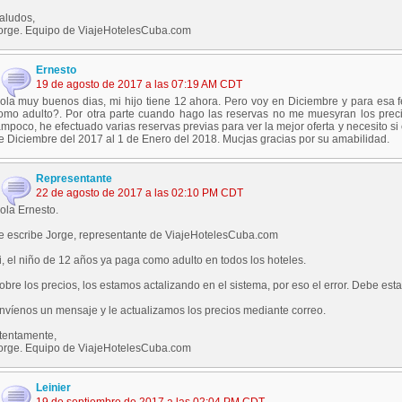
aludos,
orge. Equipo de ViajeHotelesCuba.com
Ernesto
19 de agosto de 2017 a las 07:19 AM CDT
ola muy buenos dias, mi hijo tiene 12 ahora. Pero voy en Diciembre y para esa f
omo adulto?. Por otra parte cuando hago las reservas no me muesyran los preci
ampoco, he efectuado varias reservas previas para ver la mejor oferta y necesito si
e Diciembre del 2017 al 1 de Enero del 2018. Mucjas gracias por su amabilidad.
Representante
22 de agosto de 2017 a las 02:10 PM CDT
ola Ernesto.
e escribe Jorge, representante de ViajeHotelesCuba.com
i, el niño de 12 años ya paga como adulto en todos los hoteles.
obre los precios, los estamos actalizando en el sistema, por eso el error. Debe est
nvíenos un mensaje y le actualizamos los precios mediante correo.
tentamente,
orge. Equipo de ViajeHotelesCuba.com
Leinier
19 de septiembre de 2017 a las 02:04 PM CDT