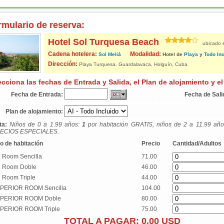
rmulario de reserva:
Hotel Sol Turquesa Beach
ubicado 
Cadena hotelera:
Modalidad:
Sol Meliá
Hotel de
Playa
y
Todo Inc
Dirección:
Playa Turquesa, Guardalavaca, Holguín, Cuba
ecciona las fechas de Entrada y Salida, el Plan de alojamiento y el
Fecha de Entrada:
Fecha de Sali
Plan de alojamiento:
ta:
Niños de 0 a 1.99 años:
1
por habitación GRATIS, niños de 2 a 11.99 añ
ECIOS ESPECIALES.
o de habitación
Precio
Cantidad/Adultos
l Room Sencilla
71.00
l Room Doble
46.00
l Room Triple
44.00
PERIOR ROOM Sencilla
104.00
PERIOR ROOM Doble
80.00
PERIOR ROOM Triple
75.00
TOTAL A PAGAR:
0.00
USD