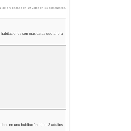
1
de
5.0
basado en
19
votos en
84
comentarios.
s habitaciones son más caras que ahora
oches en una habitación triple. 3 adultos