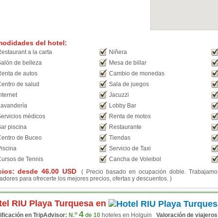
odidades del hotel:
estaurant a la carta
Niñera
alón de belleza
Mesa de billar
enta de autos
Cambio de monedas
entro de salud
Sala de juegos
nternet
Jacuzzi
avandería
Lobby Bar
ervicios médicos
Renta de motos
ar piscina
Restaurante
entro de Buceo
Tiendas
iscina
Servicio de Taxi
ursos de Tennis
Cancha de Voleibol
cios: desde
46.00
USD
( Precio basado en ocupación doble. Trabajamos 
adores para ofrecerte los mejores precios, ofertas y descuentos. )
tel RIU Playa Turquesa en
4
o
ificación en TripAdvisor:
N.
de 10
hoteles en Holguin
Valoración de viajeros