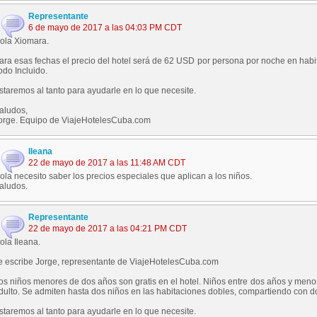
Representante
6 de mayo de 2017 a las 04:03 PM CDT
ola Xiomara.
ara esas fechas el precio del hotel será de 62 USD por persona por noche en habita
odo Incluido.
staremos al tanto para ayudarle en lo que necesite.
aludos,
orge. Equipo de ViajeHotelesCuba.com
Ileana
22 de mayo de 2017 a las 11:48 AM CDT
ola necesito saber los precios especiales que aplican a los niños.
aludos.
Representante
22 de mayo de 2017 a las 04:21 PM CDT
ola Ileana.
e escribe Jorge, representante de ViajeHotelesCuba.com
os niños menores de dos años son gratis en el hotel. Niños entre dos años y meno
dulto. Se admiten hasta dos niños en las habitaciones dobles, compartiendo con do
staremos al tanto para ayudarle en lo que necesite.