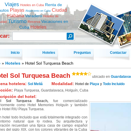
Viajes
Renta de
Hoteles en Cuba
Playas
Ciudad
autos
Alojamiento en Cuba
Habana
Varadero
Hoteles de
Turismo
Vacaciones en
iudad
Reserva
Hoteles
Cuba
car:
Inicio
Hoteles
Preguntas
Contactar
o
»
Hoteles
» Hotel Sol Turquesa Beach
tel Sol Turquesa Beach
ubicado en
Guardalava
ena hotelera:
Modalidad:
Sol Meliá
Hotel de
Playa
y
Todo Incluido
ección:
Playa Turquesa
,
Guardalavaca
,
Holguín
,
Cuba
cripción del hotel:
el Sol Turquesa Beach,
fue comercializado
riormente como Hotel Memories Holguín y también
 Hotel RIU Playa Turquesa.
n hotel todo Incluido que está totalmente integrado con
ntorno natural que lo rodea. Su arquitectura y
ración recuerdan una típica casa de campo español
ines del siglo XIX, con los colores vibrantes de la Cuba