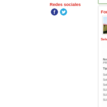
Redes sociales
Fo
Sel
No
PR
Tip
So
So
So
SU
SU
SU