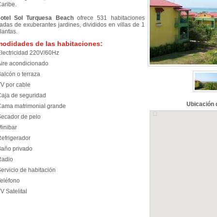
Caribe.
otel Sol Turquesa Beach
ofrece 531 habitaciones
adas de exuberantes jardines, divididos en villas de 1
lantas.
odidades de las habitaciones:
lectricidad 220V/60Hz
ire acondicionado
alcón o terraza
V por cable
aja de seguridad
Ubicación 
ama matrimonial grande
ecador de pelo
inibar
efrigerador
año privado
Radio
ervicio de habitación
eléfono
V Satelital