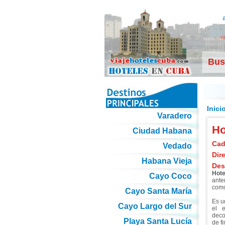
c
Bus
Inici
Varadero
Ho
Ciudad Habana
Cad
Vedado
Dir
Habana Vieja
Des
Hot
Cayo Coco
ante
como
Cayo Santa María
Es u
Cayo Largo del Sur
el e
deco
Playa Santa Lucía
de f