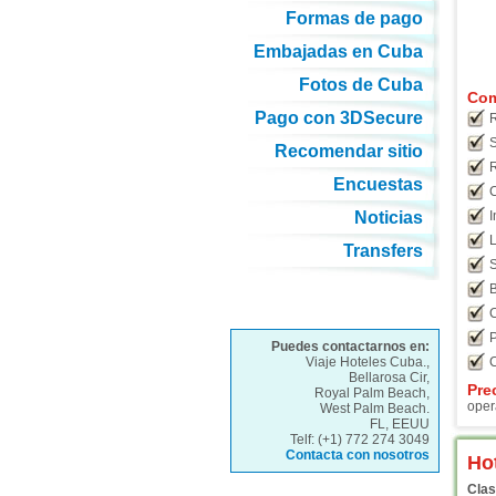
Formas de pago
Embajadas en Cuba
Fotos de Cuba
Com
Pago con 3DSecure
R
S
Recomendar sitio
R
Encuestas
C
Noticias
I
L
Transfers
S
B
C
P
Puedes contactarnos en:
Viaje Hoteles Cuba.,
C
Bellarosa Cir,
Pre
Royal Palm Beach,
oper
West Palm Beach.
FL, EEUU
Telf: (+1) 772 274 3049
Contacta con nosotros
Ho
Clas