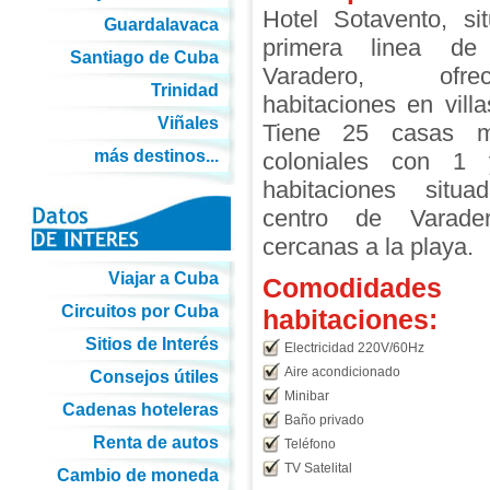
Hotel Sotavento, si
Guardalavaca
primera linea de
Santiago de Cuba
Varadero, of
Trinidad
habitaciones en villa
Viñales
Tiene 25 casas m
más destinos...
coloniales con 1
habitaciones situ
centro de Varad
cercanas a la playa.
Viajar a Cuba
Comodidades
Circuitos por Cuba
habitaciones:
Sitios de Interés
Electricidad 220V/60Hz
Aire acondicionado
Consejos útiles
Minibar
Cadenas hoteleras
Baño privado
Renta de autos
Teléfono
TV Satelital
Cambio de moneda