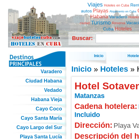
Viajes
Ren
Hoteles en Cuba
Playas
autos
Alojamiento en Cuba
Habana
Varadero
Hotele
Turismo
Vacac
ciudad
Reserva
Hoteles
Cuba
Buscar:
Inicio
Hotel
Inicio
»
Hoteles
» 
Varadero
Ciudad Habana
Hotel Sotave
Vedado
Matanzas
Habana Vieja
Cadena hotelera:
Cayo Coco
Incluido
Cayo Santa María
Dirección:
Playa Va
Cayo Largo del Sur
Descripción del h
Playa Santa Lucía