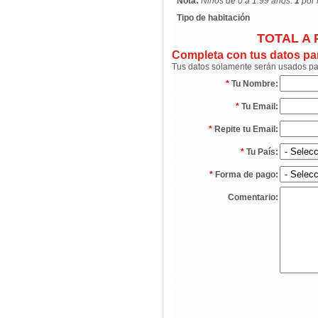
Nota:
Niños de 0 a 1.99 años:
1
por 
Tipo de habitación
TOTAL A 
Completa con tus datos para
Tus datos solamente serán usados para
*
Tu Nombre:
*
Tu Email:
*
Repite tu Email:
*
Tu País:
*
Forma de pago:
Comentario: