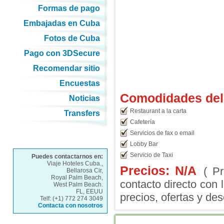
Formas de pago
Embajadas en Cuba
Fotos de Cuba
Pago con 3DSecure
Recomendar sitio
Encuestas
Comodidades del 
Noticias
Restaurant a la carta
Transfers
Cafetería
Servicios de fax o email
Lobby Bar
Servicio de Taxi
Puedes contactarnos en:
Viaje Hoteles Cuba.,
Precios: N/A
( P
Bellarosa Cir,
Royal Palm Beach,
contacto directo con 
West Palm Beach.
FL, EEUU
precios, ofertas y des
Telf: (+1) 772 274 3049
Contacta con nosotros