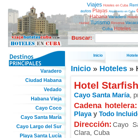
Viajes
Ren
Hoteles en Cuba
Playas
autos
Alojamiento en Cuba
Habana
Varadero
Hotele
Turismo
Vacac
ciudad
Reserva
Hoteles
Cuba
Buscar:
Inicio
Hotel
Inicio
»
Hoteles
» H
Varadero
Ciudad Habana
Hotel Starfis
Vedado
Cayo Santa María
, 
Habana Vieja
Cadena hotelera:
Cayo Coco
Playa
y
Todo Incluid
Cayo Santa María
Dirección:
Cayo Sa
Cayo Largo del Sur
Clara
,
Cuba
Playa Santa Lucía