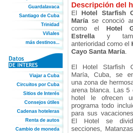
Descripción del h
Guardalavaca
El
Hotel Starfish
Santiago de Cuba
María
se conoció an
Trinidad
como el
Hotel 
Viñales
Estrella
y tamb
más destinos...
anterioridad como el
Cayo Santa María
.
El Hotel Starfish
María, Cuba, se e
Viajar a Cuba
una zona de hermosa
Circuitos por Cuba
arena blanca. Las 5 e
Sitios de Interés
hotel le ofrecen 
Consejos útiles
programa todo inclui
Cadenas hoteleras
para sus vacaciones
El Hotel se divi
Renta de autos
secciones, Matanzas
Cambio de moneda