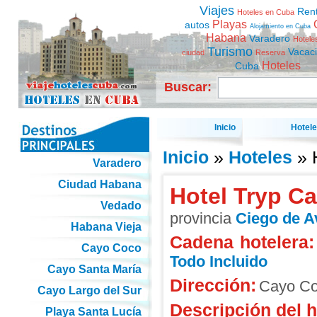
Viajes
Ren
Hoteles en Cuba
Playas
autos
Alojamiento en Cuba
Habana
Varadero
Hotele
Turismo
Vacac
ciudad
Reserva
Hoteles
Cuba
Buscar:
Inicio
Hotel
Inicio
»
Hoteles
» 
Varadero
Ciudad Habana
Hotel Tryp C
Vedado
provincia
Ciego de Av
Habana Vieja
Cadena hotelera:
Cayo Coco
Todo Incluido
Cayo Santa María
Dirección:
Cayo C
Cayo Largo del Sur
Descripción del h
Playa Santa Lucía