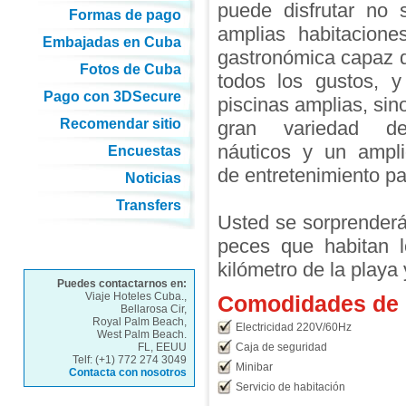
puede disfrutar no 
Formas de pago
amplias habitacione
Embajadas en Cuba
gastronómica capaz d
Fotos de Cuba
todos los gustos, y
Pago con 3DSecure
piscinas amplias, sin
Recomendar sitio
gran variedad de
náuticos y un ampl
Encuestas
de entretenimiento pa
Noticias
Transfers
Usted se sorprenderá
peces que habitan l
kilómetro de la playa
Puedes contactarnos en:
Viaje Hoteles Cuba.,
Comodidades de l
Bellarosa Cir,
Royal Palm Beach,
Electricidad 220V/60Hz
West Palm Beach.
FL, EEUU
Caja de seguridad
Telf: (+1) 772 274 3049
Minibar
Contacta con nosotros
Servicio de habitación