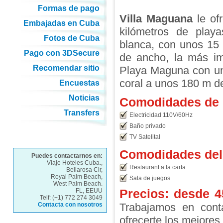
Formas de pago
Villa Maguana
le of
Embajadas en Cuba
kilómetros de play
Fotos de Cuba
blanca, con unos 15
Pago con 3DSecure
de ancho, la más im
Recomendar sitio
Playa Maguna con un
coral a unos 180 m de
Encuestas
Noticias
Comodidades de l
Transfers
Electricidad 110V/60Hz
Baño privado
TV Satelital
Comodidades del 
Puedes contactarnos en:
Viaje Hoteles Cuba.,
Restaurant a la carta
Bellarosa Cir,
Royal Palm Beach,
Sala de juegos
West Palm Beach.
Precios: desde
4
FL, EEUU
Telf: (+1) 772 274 3049
Contacta con nosotros
Trabajamos en conta
ofrecerte los mejores 