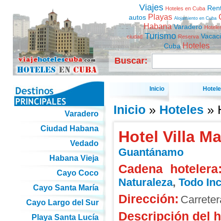
Viajes
Ren
Hoteles en Cuba
Playas
autos
Alojamiento en Cuba
Habana
Varadero
Hotele
Turismo
Vacac
ciudad
Reserva
Hoteles
Cuba
Buscar:
Inicio
Hotel
Inicio
»
Hoteles
» 
Varadero
Ciudad Habana
Hotel Villa 
Vedado
Guantánamo
Habana Vieja
Cadena hotelera
Cayo Coco
Naturaleza
,
Todo Inc
Cayo Santa María
Dirección:
Carrete
Cayo Largo del Sur
Descripción del h
Playa Santa Lucía