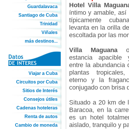
Hotel Villa Maguan
Guardalavaca
íntimo y amable, así 
Santiago de Cuba
típicamente cuba
Trinidad
levanta en la orilla d
Viñales
escoltada por las mo
más destinos...
Villa Maguana
of
estancia apacible y
entre la abundancia 
plantas tropicales
Viajar a Cuba
eterno y la fragan
Circuitos por Cuba
conjugado con brisa d
Sitios de Interés
Consejos útiles
Situado a 20 km de 
Cadenas hoteleras
Baracoa, en la carr
es un hotel totalme
Renta de autos
aislado, tranquilo y pa
Cambio de moneda