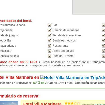
odidades del hotel:
estaurant a la carta
Bar
aja fuerte
Cambio de monedas
ala de juegos
Tienda de comestibles
obby Bar
Servicios médicos
laya privada
Restaurante
nack bar
Áreas deportivas
ervicio de Taxi
Buró de Turismo
cios: desde
48.00
USD
( Precio basado en ocupación doble. Trabajamos 
adores para ofrecerte los mejores precios, ofertas y descuentos. )
el Villa Marinera en
1
o
ificación en TripAdvisor:
N.
de 2
B&B en Cayo Largo
Valoración de viajeros
rmulario de reserva:
Hotel Villa Marinera
ubicado en
Cayo La