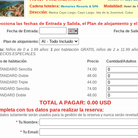
Cadena hotelera:
Modalidad:
Memories Resorts & SPA
Hotel de
Dirección:
Marina Cayo Largo, Cayo Largo, Isla de la Juventud, Cuba
ecciona las fechas de Entrada y Salida, el Plan de alojamiento y el
Fecha de Entrada:
Fecha de Sali
Plan de alojamiento:
ta:
Niños de 0 a 1.99 años:
1
por habitación GRATIS, niños de 2 a 11.99 añ
ECIOS ESPECIALES.
o de habitación
Precio
Cantidad/Adultos
TANDARD Sencilla
74.00
TANDARD Doble
48.00
TANDARD Triple
44.00
ANDARD Sencilla
74.00
ANDARD Doble
48.00
TOTAL A PAGAR:
0.00
USD
pleta con tus datos para realizar la reserva:
datos solamente serán usados para la gestión de tu reserva y nunca serán revelad
*
Tu Nombre:
*
Tu Email: