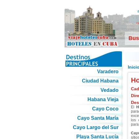
c
Bus
Inici
Varadero
Ho
Ciudad Habana
Cad
Vedado
Dir
Habana Vieja
Des
El
H
Cayo Coco
para
exce
Cayo Santa María
los 
para
Cayo Largo del Sur
Cayo
Playa Santa Lucía
siti