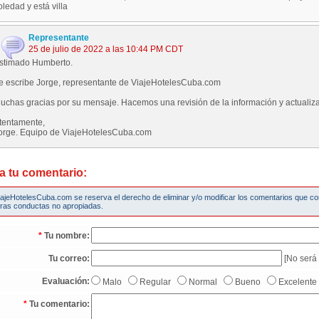
oledad y está villa
Representante
25 de julio de 2022 a las 10:44 PM CDT
stimado Humberto.
e escribe Jorge, representante de ViajeHotelesCuba.com
uchas gracias por su mensaje. Hacemos una revisión de la información y actuali
tentamente,
orge. Equipo de ViajeHotelesCuba.com
a tu comentario:
iajeHotelesCuba.com se reserva el derecho de eliminar y/o modificar los comentarios que c
tras conductas no apropiadas.
*
Tu nombre:
Tu correo:
[No será 
Evaluación:
Malo
Regular
Normal
Bueno
Excelente
*
Tu comentario: