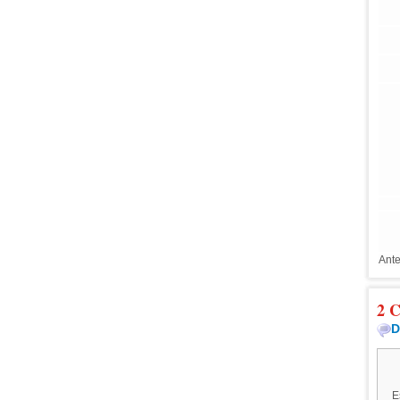
Ante
2 C
D
E