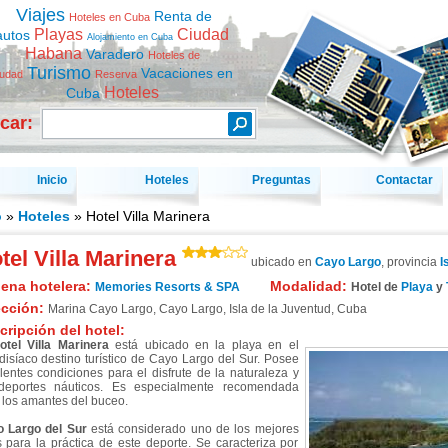
Viajes
Renta de
Hoteles en Cuba
Playas
Ciudad
autos
Alojamiento en Cuba
Habana
Varadero
Hoteles de
Turismo
Vacaciones en
iudad
Reserva
Hoteles
Cuba
car:
Inicio
Hoteles
Preguntas
Contactar
o
»
Hoteles
» Hotel Villa Marinera
tel Villa Marinera
ubicado en
Cayo Largo
, provincia
I
ena hotelera:
Modalidad:
Memories Resorts & SPA
Hotel de
Playa
y
ección:
Marina Cayo Largo
,
Cayo Largo
,
Isla de la Juventud
,
Cuba
cripción del hotel:
otel Villa Marinera
está ubicado en la playa en el
disíaco destino turístico de Cayo Largo del Sur. Posee
lentes condiciones para el disfrute de la naturaleza y
deportes náuticos. Es especialmente recomendada
 los amantes del buceo.
 Largo del Sur
está considerado uno de los mejores
os para la práctica de este deporte. Se caracteriza por