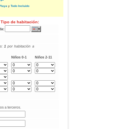
Playa
y
Todo Incluido
 Tipo de habitación:
da:
os:
1
por habitación a
Niños 0-1
Niños 2-11
os a terceros.