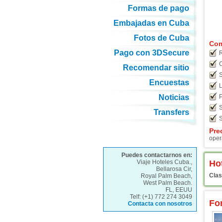
Formas de pago
Embajadas en Cuba
Fotos de Cuba
Com
Pago con 3DSecure
R
C
Recomendar sitio
S
Encuestas
L
Noticias
P
S
Transfers
S
Pre
oper
Puedes contactarnos en:
Viaje Hoteles Cuba.,
Hot
Bellarosa Cir,
Clas
Royal Palm Beach,
West Palm Beach.
FL, EEUU
Telf: (+1) 772 274 3049
Fo
Contacta con nosotros