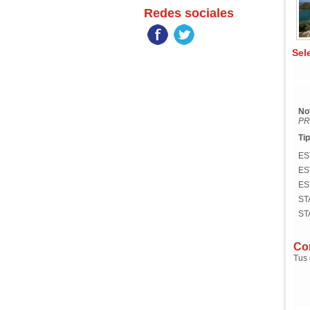
Redes sociales
Sel
No
PR
Tip
ES
ES
ES
ST
ST
Com
Tus 