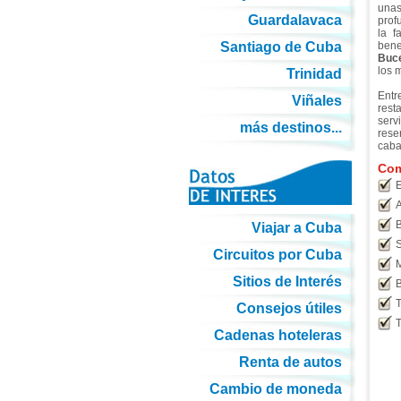
una
Guardalavaca
prof
la 
Santiago de Cuba
bene
Buce
los 
Trinidad
Ent
Viñales
rest
serv
más destinos...
rese
cabal
Com
E
A
B
Viajar a Cuba
S
Circuitos por Cuba
M
Sitios de Interés
B
T
Consejos útiles
T
Cadenas hoteleras
Renta de autos
Cambio de moneda