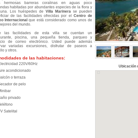
s hermosas barreras coralinas en aguas poco
undas habitadas por abundantes especies de la flora y
fauna. Los huéspedes de
Villa Marinera
se pueden
ficiar de las facilidades ofrecidas por el
Centro de
o Internacional
que está considerado como unos de
mejores del mundo.
re las facilidades de esta villa se cuentan un
aurante, piscina, una pequeña tienda, parqueo y
icio de correo electrónico. Usted puede además
rvar variadas excursiones, disfrutar de paseos a
lo y otros.
odidades de las habitaciones:
lectricidad 220V/60Hz
Ubicación 
ire acondicionado
alcón o terraza
ecador de pelo
inibar
año privado
eléfono
V Satelital