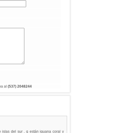
ba al
(537) 2048244
islas del sur , q están iguana coral y