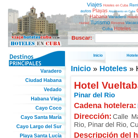
Viajes
Ren
Hoteles en Cuba
Playas
autos
Alojamiento en Cuba
Habana
Varadero
Hotele
Turismo
Vacac
ciudad
Reserva
Hoteles
Cuba
Buscar:
Inicio
Hotel
Inicio
»
Hoteles
» H
Varadero
Ciudad Habana
Hotel Vueltab
Vedado
Pinar del Rio
Habana Vieja
Cadena hotelera:
Cayo Coco
Dirección:
Calle M
Cayo Santa María
Rio
,
Pinar del Rio
,
Cu
Cayo Largo del Sur
Descripción del h
Playa Santa Lucía