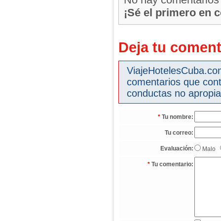
¡Sé el primero en 
Deja tu coment
ViajeHotelesCuba.com 
comentarios que cont
conductas no apropia
*
Tu nombre:
Tu correo:
Evaluación:
Malo
*
Tu comentario: