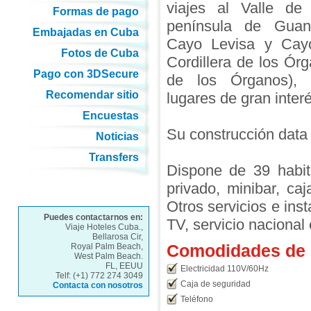
viajes al Valle de 
Formas de pago
península de Guan
Embajadas en Cuba
Cayo Levisa y Cayo
Fotos de Cuba
Cordillera de los Órg
Pago con 3DSecure
de los Órganos), 
Recomendar sitio
lugares de gran interé
Encuestas
Su construcción data d
Noticias
Transfers
Dispone de 39 habit
privado, minibar, caja
Otros servicios e inst
Puedes contactarnos en:
TV, servicio nacional 
Viaje Hoteles Cuba.,
Bellarosa Cir,
Comodidades de l
Royal Palm Beach,
West Palm Beach.
FL, EEUU
Electricidad 110V/60Hz
Telf: (+1) 772 274 3049
Caja de seguridad
Contacta con nosotros
Teléfono