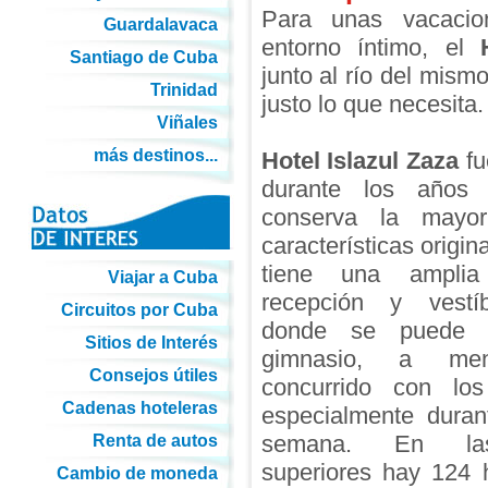
Para unas vacaci
Guardalavaca
entorno íntimo, el
Santiago de Cuba
junto al río del mism
Trinidad
justo lo que necesita.
Viñales
más destinos...
Hotel Islazul Zaza
fu
durante los años
conserva la mayo
características origina
tiene una ampli
Viajar a Cuba
recepción y vestí
Circuitos por Cuba
donde se puede a
Sitios de Interés
gimnasio, a me
Consejos útiles
concurrido con los
Cadenas hoteleras
especialmente duran
semana. En las
Renta de autos
superiores hay 124 
Cambio de moneda