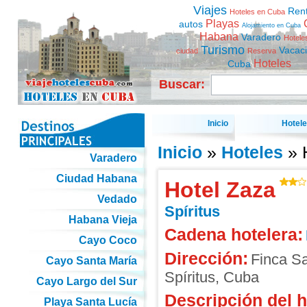
Viajes
Ren
Hoteles en Cuba
Playas
autos
Alojamiento en Cuba
Habana
Varadero
Hotele
Turismo
Vacac
ciudad
Reserva
Hoteles
Cuba
Buscar:
Inicio
Hotel
Inicio
»
Hoteles
» 
Varadero
Ciudad Habana
Hotel Zaza
Vedado
Spíritus
Habana Vieja
Cadena hotelera:
Cayo Coco
Dirección:
Finca S
Cayo Santa María
Spíritus
,
Cuba
Cayo Largo del Sur
Descripción del h
Playa Santa Lucía