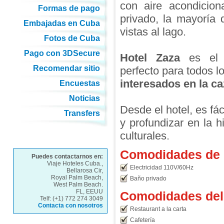
con aire acondicio
Formas de pago
privado, la mayoría 
Embajadas en Cuba
vistas al lago.
Fotos de Cuba
Pago con 3DSecure
Hotel Zaza
es el a
Recomendar sitio
perfecto para todos l
interesados en la ca
Encuestas
Noticias
Desde el hotel, es fác
Transfers
y profundizar en la h
culturales.
Comodidades de l
Puedes contactarnos en:
Viaje Hoteles Cuba.,
Electricidad 110V/60Hz
Bellarosa Cir,
Royal Palm Beach,
Baño privado
West Palm Beach.
FL, EEUU
Comodidades del 
Telf: (+1) 772 274 3049
Contacta con nosotros
Restaurant a la carta
Cafetería