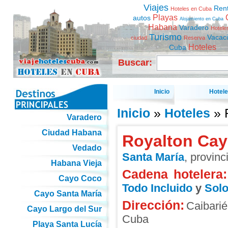
Viajes
Ren
Hoteles en Cuba
Playas
autos
Alojamiento en Cuba
Habana
Varadero
Hotele
Turismo
Vacac
ciudad
Reserva
Hoteles
Cuba
Buscar:
Inicio
Hotel
Inicio
»
Hoteles
» 
Varadero
Ciudad Habana
Royalton Cay
Vedado
Santa María
, provinc
Habana Vieja
Cadena hotelera:
Cayo Coco
Todo Incluido
y
Solo
Cayo Santa María
Dirección:
Caibarié
Cayo Largo del Sur
Cuba
Playa Santa Lucía