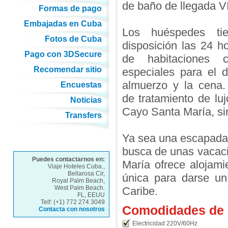
de baño de llegada V
Formas de pago
Embajadas en Cuba
Los huéspedes ti
Fotos de Cuba
disposición las 24 ho
Pago con 3DSecure
de habitaciones 
Recomendar sitio
especiales para el 
almuerzo y la cena.
Encuestas
de tratamiento de lu
Noticias
Cayo Santa María, sin
Transfers
Ya sea una escapada 
busca de unas vacacio
Puedes contactarnos en:
María ofrece alojami
Viaje Hoteles Cuba.,
Bellarosa Cir,
única para darse un 
Royal Palm Beach,
West Palm Beach.
Caribe.
FL, EEUU
Telf: (+1) 772 274 3049
Comodidades de l
Contacta con nosotros
Electricidad 220V/60Hz