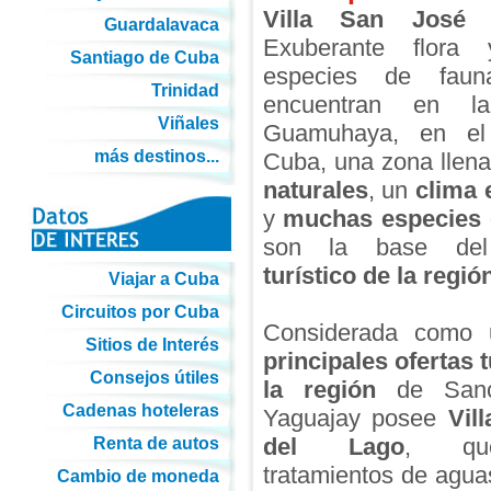
Villa San José 
Guardalavaca
Exuberante flora 
Santiago de Cuba
especies de fau
Trinidad
encuentran en la 
Viñales
Guamuhaya, en el
más destinos...
Cuba, una zona llen
naturales
, un
clima 
y
muchas especies
son la base d
turístico de la regió
Viajar a Cuba
Circuitos por Cuba
Considerada como 
Sitios de Interés
principales ofertas t
Consejos útiles
la región
de Sancti
Cadenas hoteleras
Yaguajay posee
Vil
del Lago
, qu
Renta de autos
tratamientos de agua
Cambio de moneda