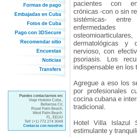
pacientes con en
Formas de pago
crónicas -con o sin r
Embajadas en Cuba
sistémicas- entre
Fotos de Cuba
enfermedades
Pago con 3DSecure
osteomioarticulares,
Recomendar sitio
dermatológicas y 
nervioso, con efecti
Encuestas
psoriasis. Los re
Noticias
indispensable en los 
Transfers
Agregue a eso los se
por profesionales c
Puedes contactarnos en:
cocina cubana e inter
Viaje Hoteles Cuba.,
Bellarosa Cir,
tradicional.
Royal Palm Beach,
West Palm Beach.
FL, EEUU
Hotel Villa Islazu
Telf: (+1) 772 274 3049
Contacta con nosotros
estimulante y tranquil