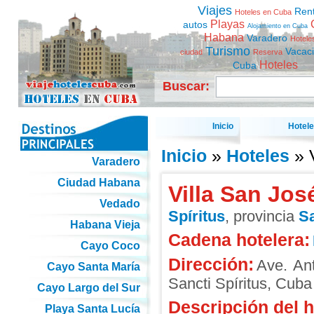
Viajes
Ren
Hoteles en Cuba
Playas
autos
Alojamiento en Cuba
Habana
Varadero
Hotele
Turismo
Vacac
ciudad
Reserva
Hoteles
Cuba
Buscar:
Inicio
Hotel
Inicio
»
Hoteles
» V
Varadero
Ciudad Habana
Villa San Jos
Vedado
Spíritus
, provincia
Sa
Habana Vieja
Cadena hotelera:
Cayo Coco
Dirección:
Ave. An
Cayo Santa María
Sancti Spíritus
,
Cuba
Cayo Largo del Sur
Descripción del h
Playa Santa Lucía