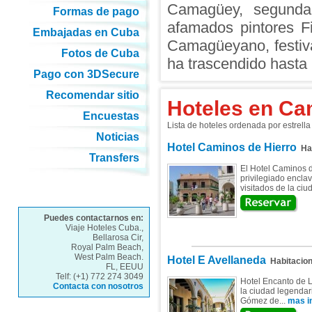
Camagüey, segunda 
Formas de pago
afamados pintores F
Embajadas en Cuba
Camagüeyano, festival
Fotos de Cuba
ha trascendido hasta 
Pago con 3DSecure
Recomendar sitio
Hoteles en C
Encuestas
Lista de hoteles ordenada por estrell
Noticias
Hotel Caminos de Hierro
Hab
Transfers
El Hotel Caminos d
privilegiado encla
visitados de la ci
Puedes contactarnos en:
Viaje Hoteles Cuba.,
Bellarosa Cir,
Royal Palm Beach,
West Palm Beach.
Hotel E Avellaneda
Habitacio
FL, EEUU
Telf: (+1) 772 274 3049
Hotel Encanto de L
Contacta con nosotros
la ciudad legendar
Gómez de...
mas in