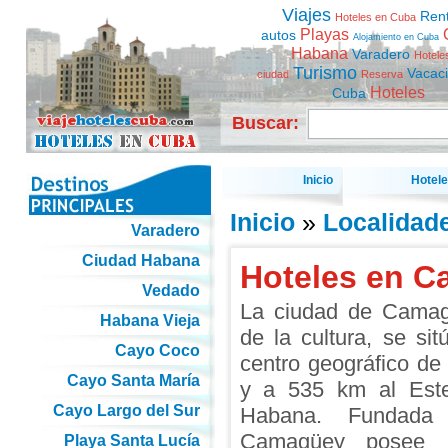
Viajes
Ren
Hoteles en Cuba
Playas
autos
Alojamiento en Cuba
Habana
Varadero
Hotele
Turismo
Vacac
ciudad
Reserva
Hoteles
Cuba
Buscar:
Inicio
Hotel
Inicio
»
Localidad
Varadero
Ciudad Habana
Hoteles en 
Vedado
La ciudad de Camag
Habana Vieja
de la cultura, se si
Cayo Coco
centro geográfico de
Cayo Santa María
y a 535 km al Est
Cayo Largo del Sur
Habana. Fundad
Camagüey posee 
Playa Santa Lucía