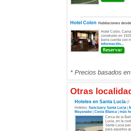
Hotel Colon
Habitaciones desd
Hotel Colón, Camag
construido en 1926
barra cuenta con m
información...
* Precios basados en
Otras localid
Hoteles en Santa Lucía
(7 
Hoteles:
Sanctuary Santa Lucia
|
M
Mayanabo
|
Costa Blanca
|
más hot
Cerca de la Bah
Lucia, en la cos
Santa Lucia par
para aquellos q