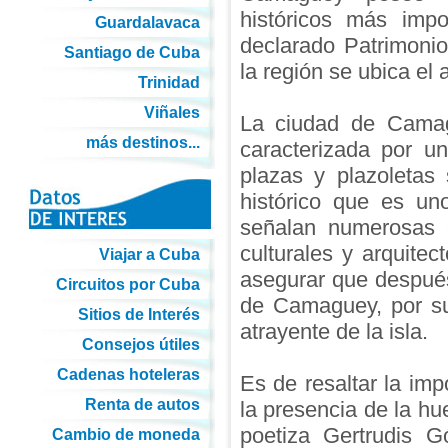
históricos más impo
Guardalavaca
declarado Patrimoni
Santiago de Cuba
la región se ubica el
Trinidad
Viñales
La ciudad de Camag
más destinos...
caracterizada por u
plazas y plazoletas 
histórico que es u
señalan numerosas ed
culturales y arquite
Viajar a Cuba
asegurar que después
Circuitos por Cuba
de Camaguey, por su
Sitios de Interés
atrayente de la isla.
Consejos útiles
Cadenas hoteleras
Es de resaltar la imp
Renta de autos
la presencia de la hu
poetiza Gertrudis 
Cambio de moneda