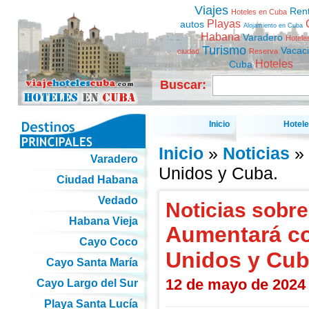
Viajes
Ren
Hoteles en Cuba
Playas
autos
Alojamiento en Cuba
Habana
Varadero
Hotele
Turismo
Vacac
ciudad
Reserva
Hoteles
Cuba
Buscar:
Inicio
Hotel
Inicio
»
Noticias
» 
Varadero
Unidos y Cuba.
Ciudad Habana
Vedado
Noticias sobre
Habana Vieja
Aumentará co
Cayo Coco
Unidos y Cub
Cayo Santa María
12 de mayo de 2024
Cayo Largo del Sur
Playa Santa Lucía