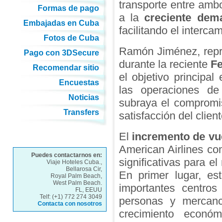
transporte entre amb
Formas de pago
a la
creciente dem
Embajadas en Cuba
facilitando el intercam
Fotos de Cuba
Ramón Jiménez, repr
Pago con 3DSecure
durante la reciente
Fe
Recomendar sitio
el objetivo principal
Encuestas
las operaciones de
Noticias
subraya el compromis
Transfers
satisfacción del client
El
incremento de vu
American Airlines co
Puedes contactarnos en:
significativas para e
Viaje Hoteles Cuba.,
Bellarosa Cir,
En primer lugar, es
Royal Palm Beach,
West Palm Beach.
importantes centros 
FL, EEUU
Telf: (+1) 772 274 3049
personas y mercanc
Contacta con nosotros
crecimiento econó