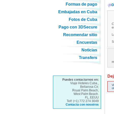
Formas de pago
D
Embajadas en Cuba
Fotos de Cuba
C
Pago con 3DSecure
e
Recomendar sitio
L
S
Encuestas
Noticias
Transfers
m
Dej
Puedes contactarnos en:
Viaje Hoteles Cuba.,
V
Bellarosa Cir,
o
Royal Palm Beach,
West Palm Beach.
FL, EEUU
Telf: (+1) 772 274 3049
Contacta con nosotros