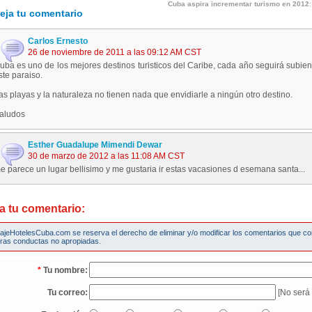
Cuba aspira incrementar turismo en 2012
eja tu comentario
Carlos Ernesto
26 de noviembre de 2011 a las 09:12 AM CST
uba es uno de los mejores destinos turisticos del Caribe, cada año seguirá subiend
ste paraiso.
as playas y la naturaleza no tienen nada que envidiarle a ningún otro destino.
aludos
Esther Guadalupe Mimendi Dewar
30 de marzo de 2012 a las 11:08 AM CST
e parece un lugar bellisimo y me gustaria ir estas vacasiones d esemana santa...
a tu comentario:
iajeHotelesCuba.com se reserva el derecho de eliminar y/o modificar los comentarios que c
tras conductas no apropiadas.
*
Tu nombre:
Tu correo:
[No será 