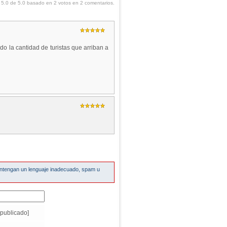
:
5.0
de
5.0
basado en
2
votos en
2
comentarios.
o la cantidad de turistas que arriban a
ontengan un lenguaje inadecuado, spam u
publicado]