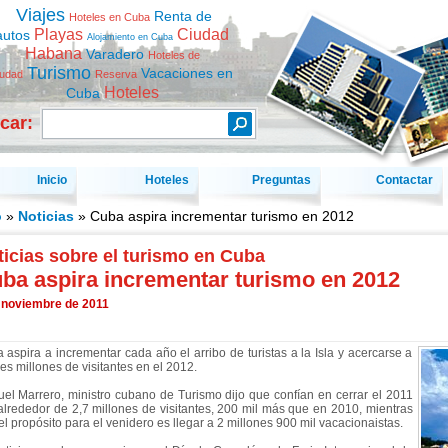
Viajes
Renta de
Hoteles en Cuba
Playas
Ciudad
autos
Alojamiento en Cuba
Habana
Varadero
Hoteles de
Turismo
Vacaciones en
iudad
Reserva
Hoteles
Cuba
car:
Inicio
Hoteles
Preguntas
Contactar
o
»
Noticias
» Cuba aspira incrementar turismo en 2012
icias sobre el turismo en Cuba
ba aspira incrementar turismo en 2012
 noviembre de 2011
 aspira a incrementar cada año el arribo de turistas a la Isla y acercarse a
res millones de visitantes en el 2012.
el Marrero, ministro cubano de Turismo dijo que confían en cerrar el 2011
alrededor de 2,7 millones de visitantes, 200 mil más que en 2010, mientras
el propósito para el venidero es llegar a 2 millones 900 mil vacacionaistas.