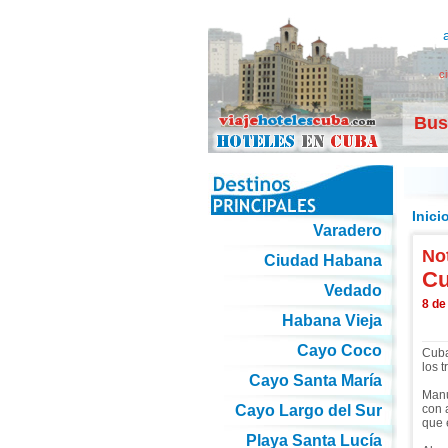
c
Bus
Inici
Varadero
Not
Ciudad Habana
Cu
Vedado
8 de
Habana Vieja
Cayo Coco
Cuba
los t
Cayo Santa María
Manu
Cayo Largo del Sur
con 
que 
Playa Santa Lucía