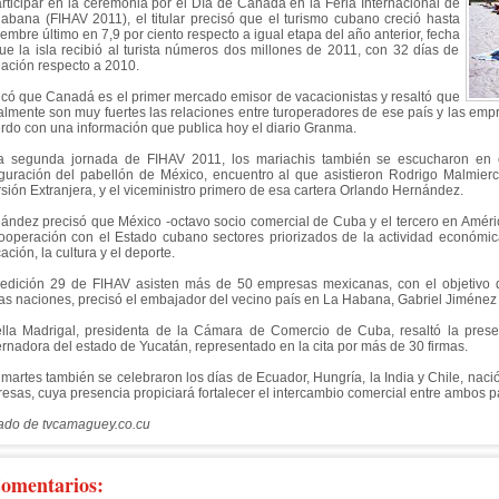
articipar en la ceremonia por el Día de Canadá en la Feria Internacional de
abana (FIHAV 2011), el titular precisó que el turismo cubano creció hasta
iembre último en 7,9 por ciento respecto a igual etapa del año anterior, fecha
ue la isla recibió al turista números dos millones de 2011, con 32 días de
lación respecto a 2010.
icó que Canadá es el primer mercado emisor de vacacionistas y resaltó que
almente son muy fuertes las relaciones entre turoperadores de ese país y las empr
rdo con una información que publica hoy el diario Granma.
a segunda jornada de FIHAV 2011, los mariachis también se escucharon en
guración del pabellón de México, encuentro al que asistieron Rodrigo Malmierca
rsión Extranjera, y el viceministro primero de esa cartera Orlando Hernández.
ández precisó que México -octavo socio comercial de Cuba y el tercero en Améri
ooperación con el Estado cubano sectores priorizados de la actividad económic
ción, la cultura y el deporte.
 edición 29 de FIHAV asisten más de 50 empresas mexicanas, con el objetivo de
s naciones, precisó el embajador del vecino país en La Habana, Gabriel Jiméne
ella Madrigal, presidenta de la Cámara de Comercio de Cuba, resaltó la pres
rnadora del estado de Yucatán, representado en la cita por más de 30 firmas.
 martes también se celebraron los días de Ecuador, Hungría, la India y Chile, na
esas, cuya presencia propiciará fortalecer el intercambio comercial entre ambos p
do de tvcamaguey.co.cu
omentarios: