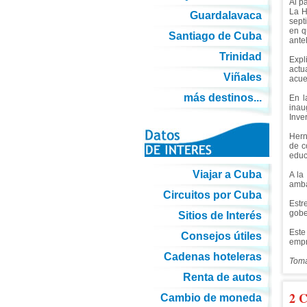
Al p
La H
Guardalavaca
sept
en q
Santiago de Cuba
ante
Trinidad
Expl
actu
Viñales
acue
más destinos...
En l
inau
Inve
Hern
de c
educa
Viajar a Cuba
A la
amba
Circuitos por Cuba
Estr
gobe
Sitios de Interés
Este
Consejos útiles
empr
Cadenas hoteleras
Toma
Renta de autos
2 C
Cambio de moneda