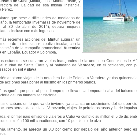
urismo de Cuba
(Mintur), José Manuel Bisbé, y
irectora de Calidad de esa misma instancia,
a Pérez.
laron que pese a dificultades de mediados de
 año, la temporada invernal (1 de noviembre de
 al 30 de abril de 2014), depara mejores
ltados, incluso con más ingresos.
más recientes acciones del
Mintur
auguran un
emento de la industria recreativa insular, con la
entación de la campaña promocional
Autentica
a
en España, Ecuador y Colombia.
os esfuerzos se sumaron vuelos inaugurales de la aerolínea Condor desde Mún
ral ciudad de Santa Clara y al balneario de
Varadero
, en el occidente, con p
resados en
sol y playa
.
ién anotaron viajes de la aerolínea Lot de Polonia a Varadero y rutas quincena
a de acciones para poner al turismo en los primeros planos.
é aseguró, que pese al poco tiempo que lleva esta temporada alta del turismo c
ectoria de una manera satisfactoria.
urismo cubano en lo que va de invierno, ya alcanza un crecimiento del seis por ci
aciones aéreas desde Italia, Venezuela, viajes de petroleros rusos y fuerte impulso
dá, el primer país emisor de viajeros a Cuba ya cumplió su millón el 5 de diciemb
con un millón 100 mil canadienses, con 10 por ciento de alza.
vía, lamentó, se aprecia un 0,3 por ciento por debajo del año anterior, pero es
res.