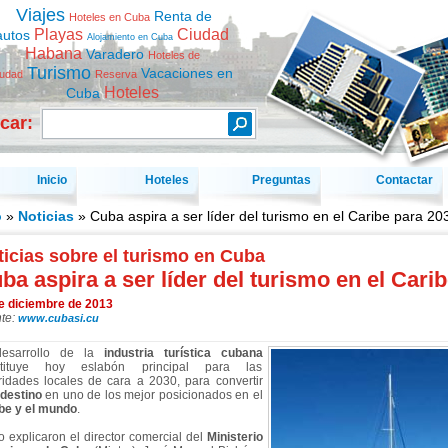
Viajes
Renta de
Hoteles en Cuba
Playas
Ciudad
autos
Alojamiento en Cuba
Habana
Varadero
Hoteles de
Turismo
Vacaciones en
iudad
Reserva
Hoteles
Cuba
car:
Inicio
Hoteles
Preguntas
Contactar
o
»
Noticias
» Cuba aspira a ser líder del turismo en el Caribe para 20
icias sobre el turismo en Cuba
ba aspira a ser líder del turismo en el Cari
e diciembre de 2013
te:
www.cubasi.cu
desarrollo de la
industria turística cubana
stituye hoy eslabón principal para las
ridades locales de cara a 2030, para convertir
destino
en uno de los mejor posicionados en el
be y el mundo
.
lo explicaron el director comercial del
Ministerio