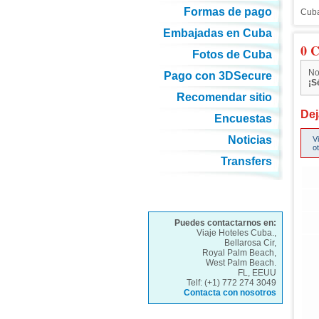
Formas de pago
Cuba
Embajadas en Cuba
0 C
Fotos de Cuba
No
Pago con 3DSecure
¡S
Recomendar sitio
Dej
Encuestas
Noticias
V
o
Transfers
Puedes contactarnos en:
Viaje Hoteles Cuba.,
Bellarosa Cir,
Royal Palm Beach,
West Palm Beach.
FL, EEUU
Telf: (+1) 772 274 3049
Contacta con nosotros