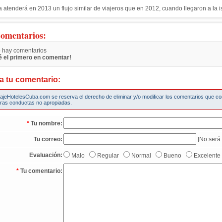
 atenderá en 2013 un flujo similar de viajeros que en 2012, cuando llegaron a la is
omentarios:
 hay comentarios
é el primero en comentar!
a tu comentario:
iajeHotelesCuba.com se reserva el derecho de eliminar y/o modificar los comentarios que c
tras conductas no apropiadas.
*
Tu nombre:
Tu correo:
[No será 
Evaluación:
Malo
Regular
Normal
Bueno
Excelente
*
Tu comentario: