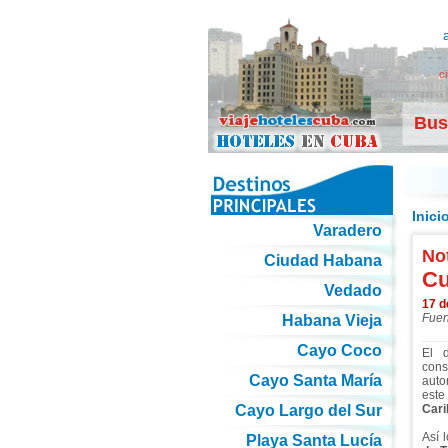
c
Bus
Inici
Varadero
Not
Ciudad Habana
Cu
Vedado
17 d
Fuen
Habana Vieja
Cayo Coco
El 
con
Cayo Santa María
auto
este
Cayo Largo del Sur
Cari
Así 
Playa Santa Lucía