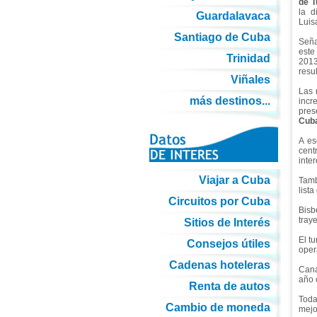
de T
la d
Guardalavaca
Luis
Santiago de Cuba
Seña
este
Trinidad
2013
resu
Viñales
Las 
más destinos...
incr
pres
Cub
A es
cent
inte
Viajar a Cuba
Tamb
list
Circuitos por Cuba
Bisb
tray
Sitios de Interés
El t
Consejos útiles
oper
Cadenas hoteleras
Cana
año 
Renta de autos
Toda
Cambio de moneda
mejo