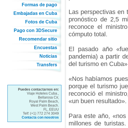
Formas de pago
Las perspectivas en 
Embajadas en Cuba
pronóstico de 2,5 mi
Fotos de Cuba
reconoce el ministr
Pago con 3DSecure
cómputo total.
Recomendar sitio
Encuestas
El pasado año «fue 
pandemia) a partir d
Noticias
del turismo en Cuba»
Transfers
«Nos habíamos puest
porque el turismo ju
Puedes contactarnos en:
reconoció el ministro
Viaje Hoteles Cuba.,
Bellarosa Cir,
«un buen resultado».
Royal Palm Beach,
West Palm Beach.
FL, EEUU
Telf: (+1) 772 274 3049
Para este año, «nos 
Contacta con nosotros
millones de turista