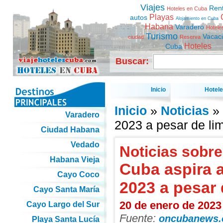
Viajes
Ren
Hoteles en Cuba
Playas
autos
Alojamiento en Cuba
Habana
Varadero
Hotele
Turismo
Vacac
ciudad
Reserva
Hoteles
Cuba
Buscar:
Inicio
Hotel
Inicio
»
Noticias
» 
Varadero
2023 a pesar de lim
Ciudad Habana
Vedado
Noticias sobre
Habana Vieja
Cuba aspira a
Cayo Coco
2023 a pesar 
Cayo Santa María
20 de enero de 2023
Cayo Largo del Sur
Fuente:
oncubanews
Playa Santa Lucía