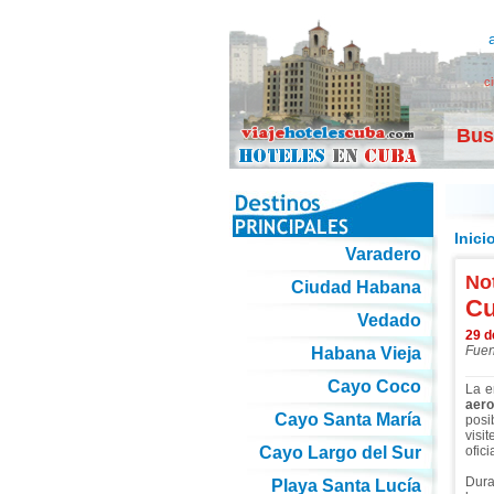
c
Bus
Inici
Varadero
Not
Ciudad Habana
Cu
Vedado
29 d
Fuen
Habana Vieja
Cayo Coco
La e
aero
Cayo Santa María
posi
visi
Cayo Largo del Sur
ofici
Dura
Playa Santa Lucía