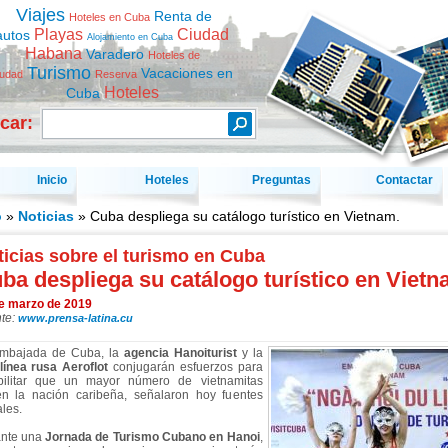
Viajes
Renta de
Hoteles en Cuba
Playas
Ciudad
autos
Alojamiento en Cuba
Habana
Varadero
Hoteles de
Turismo
Vacaciones en
iudad
Reserva
Hoteles
Cuba
car:
Inicio
Hoteles
Preguntas
Contactar
o
»
Noticias
» Cuba despliega su catálogo turístico en Vietnam.
icias sobre el turismo en Cuba
ba despliega su catálogo turístico en Vietn
e marzo de 2019
te:
www.prensa-latina.cu
mbajada de Cuba, la
agencia Hanoiturist
y la
línea rusa Aeroflot
conjugarán esfuerzos para
bilitar que un mayor número de vietnamitas
ten la nación caribeña, señalaron hoy fuentes
ales.
nte una
Jornada de Turismo Cubano en Hanoi
,