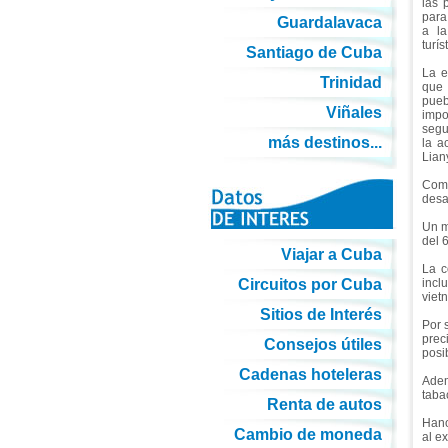
las 
para
Guardalavaca
a la
turís
Santiago de Cuba
La e
Trinidad
que 
pueb
Viñales
imp
segu
más destinos...
la a
Lian
Come
desa
Un m
del 6
Viajar a Cuba
La c
Circuitos por Cuba
incl
viet
Sitios de Interés
Por 
prec
Consejos útiles
posi
Cadenas hoteleras
Adem
taba
Renta de autos
Hano
Cambio de moneda
al e