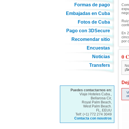
Formas de pago
Como
expu
Embajadas en Cuba
nego
Ruiz
Fotos de Cuba
conf
Pago con 3DSecure
En 2
cinc
Recomendar sitio
por c
Encuestas
0 C
Noticias
Transfers
No
¡S
Dej
Puedes contactarnos en:
V
Viaje Hoteles Cuba.,
o
Bellarosa Cir,
Royal Palm Beach,
West Palm Beach.
FL, EEUU
Telf: (+1) 772 274 3049
Contacta con nosotros