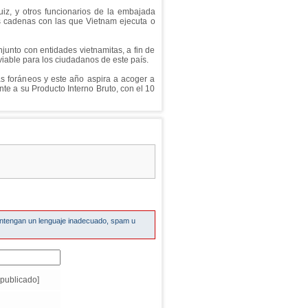
iz, y otros funcionarios de la embajada
las cadenas con las que Vietnam ejecuta o
njunto con entidades vietnamitas, a fin de
iable para los ciudadanos de este país.
as foráneos y este año aspira a acoger a
te a su Producto Interno Bruto, con el 10
ontengan un lenguaje inadecuado, spam u
publicado]