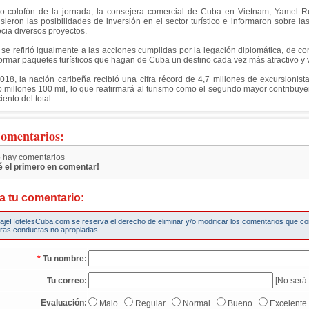
 colofón de la jornada, la consejera comercial de Cuba en Vietnam, Yamel Ru
sieron las posibilidades de inversión en el sector turístico e informaron sobre 
cia diversos proyectos.
 se refirió igualmente a las acciones cumplidas por la legación diplomática, de co
ormar paquetes turísticos que hagan de Cuba un destino cada vez más atractivo y v
018, la nación caribeña recibió una cifra récord de 4,7 millones de excursionist
o millones 100 mil, lo que reafirmará al turismo como el segundo mayor contribuyen
iento del total.
omentarios:
 hay comentarios
é el primero en comentar!
a tu comentario:
iajeHotelesCuba.com se reserva el derecho de eliminar y/o modificar los comentarios que c
tras conductas no apropiadas.
*
Tu nombre:
Tu correo:
[No será 
Evaluación:
Malo
Regular
Normal
Bueno
Excelente