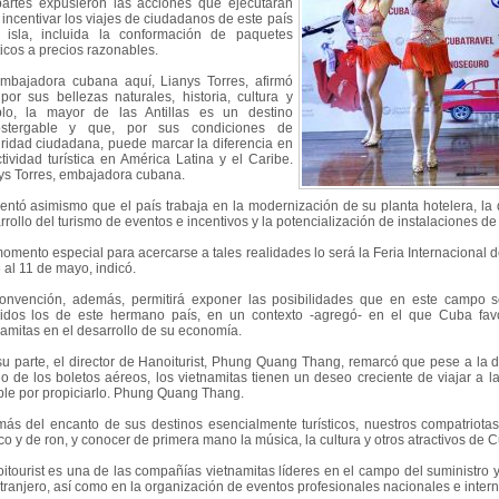
partes expusieron las acciones que ejecutarán
 incentivar los viajes de ciudadanos de este país
 isla, incluida la conformación de paquetes
ticos a precios razonables.
mbajadora cubana aquí, Lianys Torres, afirmó
por sus bellezas naturales, historia, cultura y
lo, la mayor de las Antillas es un destino
ostergable y que, por sus condiciones de
ridad ciudadana, puede marcar la diferencia en
ctividad turística en América Latina y el Caribe.
ys Torres, embajadora cubana.
ntó asimismo que el país trabaja en la modernización de su planta hotelera, la di
rrollo del turismo de eventos e incentivos y la potencialización de instalaciones de 
omento especial para acercarse a tales realidades lo será la Feria Internacional
 al 11 de mayo, indicó.
onvención, además, permitirá exponer las posibilidades que en este campo se
uidos los de este hermano país, en un contexto -agregó- en el que Cuba favo
namitas en el desarrollo de su economía.
su parte, el director de Hanoiturist, Phung Quang Thang, remarcó que pese a la d
io de los boletos aéreos, los vietnamitas tienen un deseo creciente de viajar a la
ble por propiciarlo. Phung Quang Thang.
ás del encanto de sus destinos esencialmente turísticos, nuestros compatriotas 
co y de ron, y conocer de primera mano la música, la cultura y otros atractivos de 
itourist es una de las compañías vietnamitas líderes en el campo del suministro 
xtranjero, así como en la organización de eventos profesionales nacionales e inter