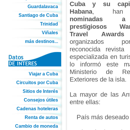
Cuba y su capit
Guardalavaca
Habana
, han 
Santiago de Cuba
nominadas 
Trinidad
prestigiosos Wan
Viñales
Travel Awards
organizados 
más destinos...
reconocida revista b
especializada en tur
lo informó este ma
Ministerio de Rel
Viajar a Cuba
Exteriores de la isla.
Circuitos por Cuba
Sitios de Interés
La mayor de las Ant
Consejos útiles
entre ellas:
Cadenas hoteleras
País más deseado 
Renta de autos
Cambio de moneda