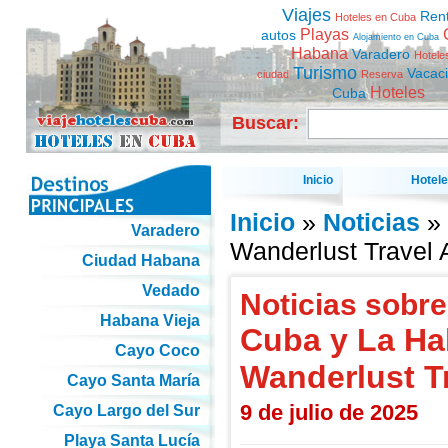
Viajes
Ren
Hoteles en Cuba
Playas
autos
Alojamiento en Cuba
Habana
Varadero
Hotele
Turismo
Vacac
ciudad
Reserva
Hoteles
Cuba
Buscar:
Inicio
Hotel
Inicio
»
Noticias
» 
Varadero
Wanderlust Travel 
Ciudad Habana
Vedado
Noticias sobre
Habana Vieja
Cuba y La Ha
Cayo Coco
Wanderlust T
Cayo Santa María
9 de julio de 2025
Cayo Largo del Sur
Playa Santa Lucía