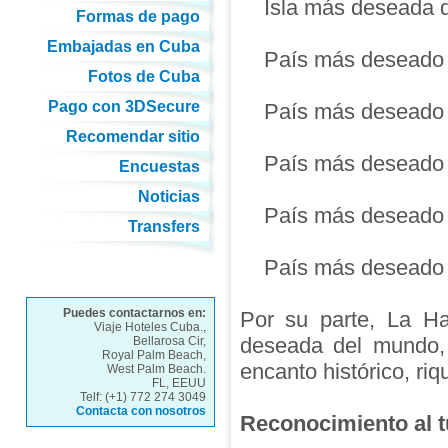
Isla más deseada d
Formas de pago
Embajadas en Cuba
País más deseado po
Fotos de Cuba
Pago con 3DSecure
País más deseado por
Recomendar sitio
País más deseado p
Encuestas
Noticias
País más deseado p
Transfers
País más deseado po
Puedes contactarnos en:
Por su parte, La Ha
Viaje Hoteles Cuba.,
deseada del mundo, r
Bellarosa Cir,
Royal Palm Beach,
encanto histórico, riq
West Palm Beach.
FL, EEUU
Telf: (+1) 772 274 3049
Contacta con nosotros
Reconocimiento al t