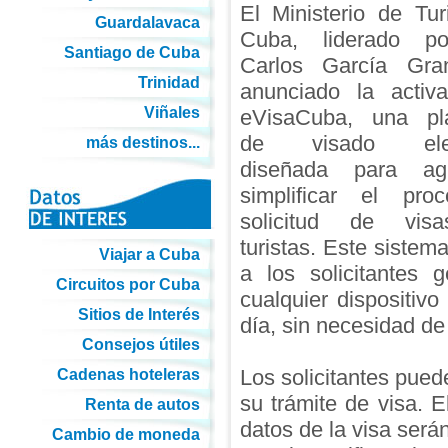
El Ministerio de Tu
Guardalavaca
Cuba, liderado p
Santiago de Cuba
Carlos García Gra
Trinidad
anunciado la activ
Viñales
eVisaCuba, una pla
de visado elect
más destinos...
diseñada para agi
simplificar el pro
solicitud de vis
turistas. Este sistem
Viajar a Cuba
a los solicitantes 
Circuitos por Cuba
cualquier dispositiv
Sitios de Interés
día, sin necesidad de
Consejos útiles
Los solicitantes puede
Cadenas hoteleras
su trámite de visa. El
Renta de autos
datos de la visa será
Cambio de moneda