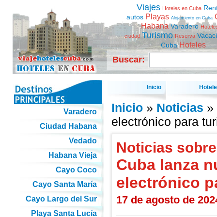
Viajes
Ren
Hoteles en Cuba
Playas
autos
Alojamiento en Cuba
Habana
Varadero
Hotele
Turismo
Vacac
ciudad
Reserva
Hoteles
Cuba
Buscar:
Inicio
Hotel
Inicio
»
Noticias
» 
Varadero
electrónico para tur
Ciudad Habana
Vedado
Noticias sobre
Habana Vieja
Cuba lanza n
Cayo Coco
electrónico pa
Cayo Santa María
17 de agosto de 202
Cayo Largo del Sur
Playa Santa Lucía