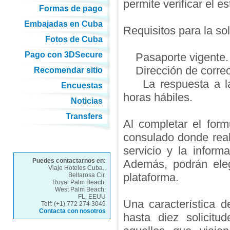
permite verificar el 
Formas de pago
Embajadas en Cuba
Requisitos para la sol
Fotos de Cuba
Pago con 3DSecure
Pasaporte vigente.
Dirección de correo 
Recomendar sitio
La respuesta a la s
Encuestas
horas hábiles.
Noticias
Transfers
Al completar el form
consulado donde reali
servicio y la inform
Puedes contactarnos en:
Además, podrán eleg
Viaje Hoteles Cuba.,
plataforma.
Bellarosa Cir,
Royal Palm Beach,
West Palm Beach.
FL, EEUU
Una característica 
Telf: (+1) 772 274 3049
Contacta con nosotros
hasta diez solicitu