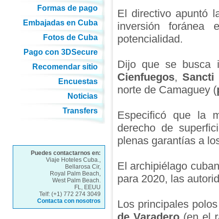
Formas de pago
El directivo apuntó 
Embajadas en Cuba
inversión foránea
potencialidad.
Fotos de Cuba
Pago con 3DSecure
Dijo que se busca i
Recomendar sitio
Cienfuegos
,
Sancti 
Encuestas
norte de Camaguey (
Noticias
Transfers
Especificó que la m
derecho de superfic
plenas garantías a lo
Puedes contactarnos en:
Viaje Hoteles Cuba.,
El archipiélago cuba
Bellarosa Cir,
Royal Palm Beach,
para 2020, las autorid
West Palm Beach.
FL, EEUU
Telf: (+1) 772 274 3049
Contacta con nosotros
Los principales polos
de Varadero
(en el r