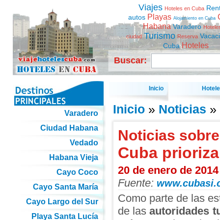
Viajes
Ren
Hoteles en Cuba
Playas
autos
Alojamiento en Cuba
Habana
Varadero
Hotele
Turismo
Vacac
ciudad
Reserva
Hoteles
Cuba
Buscar:
Inicio
Hotel
Inicio
»
Noticias
» 
Varadero
Ciudad Habana
Noticias sobre
Vedado
Cuba prioriza 
Habana Vieja
20 de enero de 2014
Cayo Coco
Fuente:
www.cubasi.
Cayo Santa María
Como parte de las es
Cayo Largo del Sur
de las
autoridades tu
Playa Santa Lucía