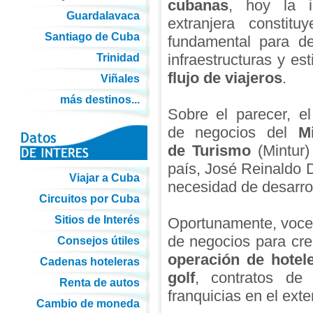
cubanas
, hoy la i
Guardalavaca
extranjera constitu
Santiago de Cuba
fundamental para des
infraestructuras y est
Trinidad
flujo de viajeros
.
Viñales
más destinos...
Sobre el parecer, el
de negocios del
Mi
de Turismo
(Mintur)
país, José Reinaldo 
Viajar a Cuba
necesidad de desarrol
Circuitos por Cuba
Sitios de Interés
Oportunamente, voc
de negocios para cre
Consejos útiles
operación de hotel
Cadenas hoteleras
golf
, contratos de 
Renta de autos
franquicias en el exter
Cambio de moneda