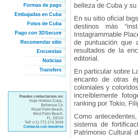
belleza de Cuba y su
Formas de pago
Embajadas en Cuba
En su sitio oficial bi
Fotos de Cuba
destinos más “in
Pago con 3DSecure
Instagrammable Place
de puntuación que a
Recomendar sitio
resultados de la en
Encuestas
editorial.
Noticias
Transfers
En particular sobre L
encanto de otras ép
coloniales y colorid
increíblemente foto
Puedes contactarnos en:
Viaje Hoteles Cuba.,
ranking por Tokio, Fi
Bellarosa Cir,
Royal Palm Beach,
West Palm Beach.
Como antecedentes, 
FL, EEUU
Telf: (+1) 772 274 3049
sistema de fortific
Contacta con nosotros
Patrimonio Cultural