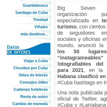
Guardalavaca
Big Seven Tr
Santiago de Cuba
organización publi
especializada en
t
Trinidad
turismo
, con cientos
Viñales
de seguidores e
más destinos...
sociales y oficinas e
mundo, anunció la
los 50 lugar
“instagrameables”
Viajar a Cuba
f
otografiables del
Circuitos por Cuba
para 2021
, en la
Sitios de Interés
Habana clasificó en 
#Cuba hashtags en I
Consejos útiles
Cadenas hoteleras
Una nota publicada p
Renta de autos
oficial de Twitter, 
Cambio de moneda
#Cuba y #LaHabana e