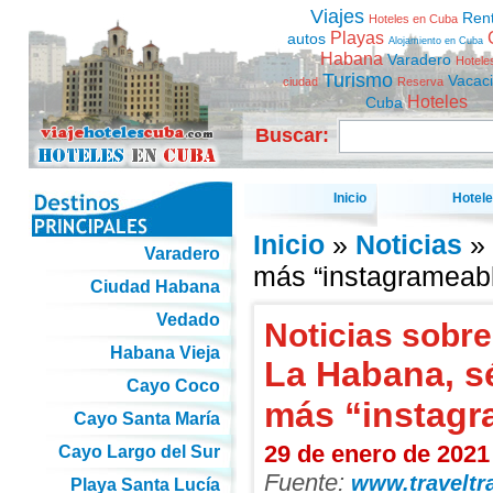
Viajes
Ren
Hoteles en Cuba
Playas
autos
Alojamiento en Cuba
Habana
Varadero
Hotele
Turismo
Vacac
ciudad
Reserva
Hoteles
Cuba
Buscar:
Inicio
Hotel
Inicio
»
Noticias
» 
Varadero
más “instagrameab
Ciudad Habana
Vedado
Noticias sobre
Habana Vieja
La Habana, sé
Cayo Coco
más “instagr
Cayo Santa María
29 de enero de 2021
Cayo Largo del Sur
Fuente:
www.traveltr
Playa Santa Lucía