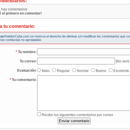
omentarios:
 hay comentarios
é el primero en comentar!
a tu comentario:
iajeHotelesCuba.com se reserva el derecho de eliminar y/o modificar los comentarios que c
tras conductas no apropiadas.
*
Tu nombre:
Tu correo:
[No será 
Evaluación:
Malo
Regular
Normal
Bueno
Excelente
*
Tu comentario:
Recibir los siguientes comentarios por correo