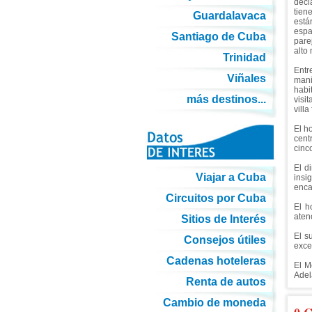
decl
tien
Guardalavaca
está
espa
Santiago de Cuba
pare
alto 
Trinidad
Entr
Viñales
mani
habi
más destinos...
visi
vill
El h
cent
cinc
El d
Viajar a Cuba
insi
enca
Circuitos por Cuba
El h
aten
Sitios de Interés
El s
Consejos útiles
exce
Cadenas hoteleras
El M
Adel
Renta de autos
Cambio de moneda