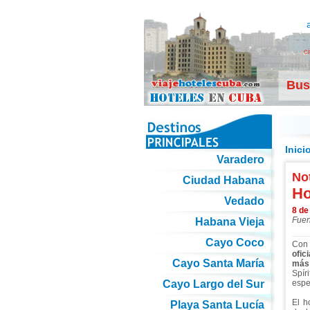
c
Bus
Inici
Varadero
Not
Ciudad Habana
Ho
Vedado
8 de
Fuen
Habana Vieja
Cayo Coco
Con 
ofic
Cayo Santa María
más
Spír
Cayo Largo del Sur
espec
El h
Playa Santa Lucía