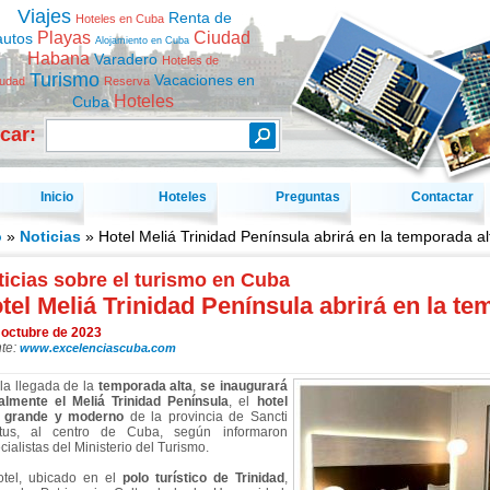
Viajes
Renta de
Hoteles en Cuba
Playas
Ciudad
autos
Alojamiento en Cuba
Habana
Varadero
Hoteles de
Turismo
Vacaciones en
iudad
Reserva
Hoteles
Cuba
car:
Inicio
Hoteles
Preguntas
Contactar
o
»
Noticias
» Hotel Meliá Trinidad Península abrirá en la temporada al
icias sobre el turismo en Cuba
tel Meliá Trinidad Península abrirá en la te
 octubre de 2023
te:
www.excelenciascuba.com
la llegada de la
temporada alta
,
se inaugurará
ialmente el Meliá Trinidad Península
, el
hotel
 grande y moderno
de la provincia de Sancti
itus, al centro de Cuba, según informaron
ialistas del Ministerio del Turismo.
otel, ubicado en el
polo turístico de Trinidad
,