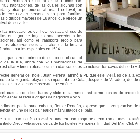
arado Patrimonio Cultural de la Humanidad,
e 401 habitaciones, de las cuales algunas son
ndar y otras pertenecen al área The Level, un
cio exclusivo y personalizado para familias,
jas o grupos mayores de 18 años, que ofrece un
nivel de servicios.
e las innovaciones del hotel destaca el uso de
llas en lugar de tarjetas para acceder a las
taciones, así como el transporte propio para
tar los atractivos socio-culturales de la tercera
a fundada por los españoles en 1514.
otel, que será el primero de su tipo en el sur del
ro de la isla, abrirá con 240 habitaciones de
o estrellas y tendrá ofertas combinadas con otros complejos, los cayos del norte y 
irector general del hotel, Juan Pereira, afirmó a PL que este Meliá es de alta ex
gne de la segunda playa más importante de Cuba, después de Varadero, donde s
ntos de la villa más conservada de América.
otel cuenta con siete bares y siete restaurantes, así como locales de protocol
ción especializada a grupos de negocios y ocio.
ubdirector por la parte cubana, Renier Rendón, expresó que el compromiso de t
lencia en uno de los balnearios más visitados del país.
eliá Trinidad Península está situado en una franja de arena fina a unos 10 kilóm
antado Diego Velásquez, cerca de los hoteles Memories Trinidad Del Mar, Club Am