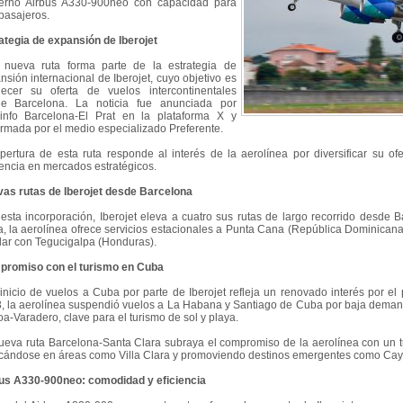
rno Airbus A330-900neo con capacidad para
pasajeros.
ategia de expansión de Iberojet
 nueva ruta forma parte de la estrategia de
nsión internacional de Iberojet, cuyo objetivo es
alecer su oferta de vuelos intercontinentales
e Barcelona. La noticia fue anunciada por
info Barcelona-El Prat en la plataforma X y
irmada por el medio especializado Preferente.
pertura de esta ruta responde al interés de la aerolínea por diversificar su ofe
encia en mercados estratégicos.
as rutas de Iberojet desde Barcelona
esta incorporación, Iberojet eleva a cuatro sus rutas de largo recorrido desde
a, la aerolínea ofrece servicios estacionales a Punta Cana (República Dominican
lar con Tegucigalpa (Honduras).
romiso con el turismo en Cuba
einicio de vuelos a Cuba por parte de Iberojet refleja un renovado interés por el 
, la aerolínea suspendió vuelos a La Habana y Santiago de Cuba por baja demand
oa-Varadero, clave para el turismo de sol y playa.
ueva ruta Barcelona-Santa Clara subraya el compromiso de la aerolínea con un t
cándose en áreas como Villa Clara y promoviendo destinos emergentes como Cay
us A330-900neo: comodidad y eficiencia