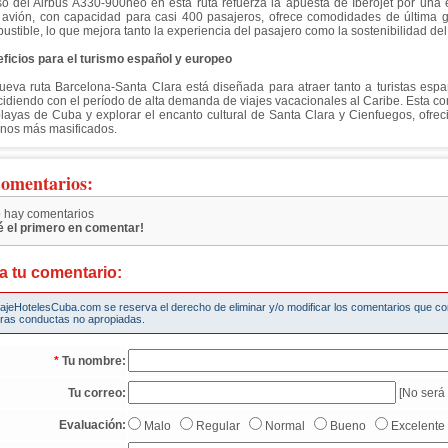
so del Airbus A330-900neo en esta ruta refuerza la apuesta de Iberojet por una 
 avión, con capacidad para casi 400 pasajeros, ofrece comodidades de última 
ustible, lo que mejora tanto la experiencia del pasajero como la sostenibilidad del 
ficios para el turismo español y europeo
ueva ruta Barcelona-Santa Clara está diseñada para atraer tanto a turistas esp
cidiendo con el período de alta demanda de viajes vacacionales al Caribe. Esta cone
playas de Cuba y explorar el encanto cultural de Santa Clara y Cienfuegos, ofrec
inos más masificados.
omentarios:
 hay comentarios
é el primero en comentar!
a tu comentario:
iajeHotelesCuba.com se reserva el derecho de eliminar y/o modificar los comentarios que c
tras conductas no apropiadas.
*
Tu nombre:
Tu correo:
[No será 
Evaluación:
Malo
Regular
Normal
Bueno
Excelente