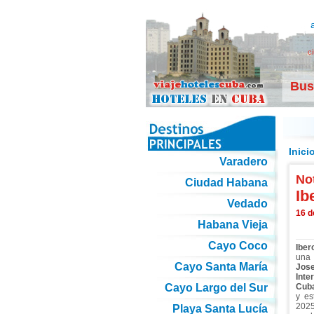
c
Bus
Inici
Varadero
Not
Ciudad Habana
Ib
Vedado
16 d
Habana Vieja
Cayo Coco
Iber
una
Cayo Santa María
Jose
Inte
Cayo Largo del Sur
Cub
y es
202
Playa Santa Lucía