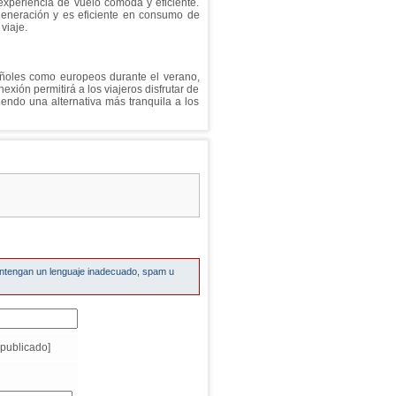
experiencia de vuelo cómoda y eficiente.
generación y es eficiente en consumo de
viaje.
añoles como europeos durante el verano,
xión permitirá a los viajeros disfrutar de
iendo una alternativa más tranquila a los
ontengan un lenguaje inadecuado, spam u
publicado]