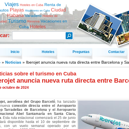
Viajes
Renta de
Hoteles en Cuba
Playas
Ciudad
autos
Alojamiento en Cuba
Habana
Varadero
Hoteles de
Turismo
Vacaciones en
iudad
Reserva
Hoteles
Cuba
car:
Inicio
Hoteles
Preguntas
Contactar
o
»
Noticias
» Iberojet anuncia nueva ruta directa entre Barcelona y Sa
icias sobre el turismo en Cuba
erojet anuncia nueva ruta directa entre Barc
e octubre de 2024
ojet, aerolínea del Grupo Barceló
, ha lanzado
 nueva
conexión directa entre el Aeropuerto
p Tarradellas de Barcelona y el Aeropuerto
rnacional Abel Santamaría en Santa Clara,
a
. Esta ruta estacional comenzará el 25 de junio
tará disponible hasta el 10 de septiembre de
5, con un vuelo semanal operado por un