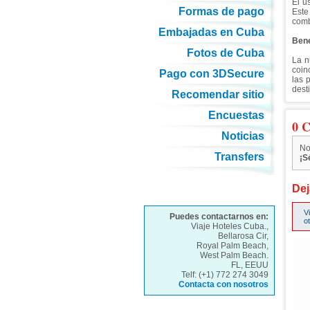
El u
Formas de pago
Este
comb
Embajadas en Cuba
Bene
Fotos de Cuba
La n
coin
Pago con 3DSecure
las 
dest
Recomendar sitio
Encuestas
0 C
Noticias
No
Transfers
¡S
Dej
V
Puedes contactarnos en:
o
Viaje Hoteles Cuba.,
Bellarosa Cir,
Royal Palm Beach,
West Palm Beach.
FL, EEUU
Telf: (+1) 772 274 3049
Contacta con nosotros