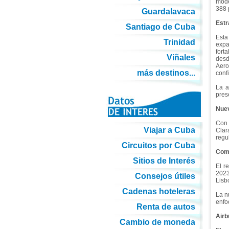
mode
388 
Guardalavaca
Estr
Santiago de Cuba
Esta
Trinidad
expa
fort
Viñales
desd
Aero
más destinos...
conf
La a
pres
Nuev
Con 
Viajar a Cuba
Clar
regu
Circuitos por Cuba
Comp
Sitios de Interés
El r
2023
Consejos útiles
Lisb
Cadenas hoteleras
La n
enfo
Renta de autos
Airb
Cambio de moneda