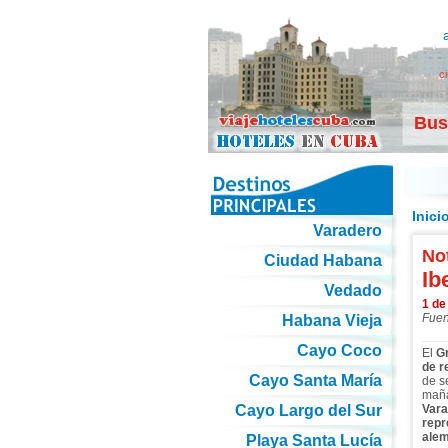
c
Bus
Inici
Varadero
Not
Ciudad Habana
Ib
Vedado
1 de
Fuen
Habana Vieja
Cayo Coco
El
Gr
de r
Cayo Santa María
de s
maña
Cayo Largo del Sur
Vara
rep
ale
Playa Santa Lucía