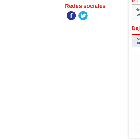
0 C
Redes sociales
No
¡S
Dej
V
o