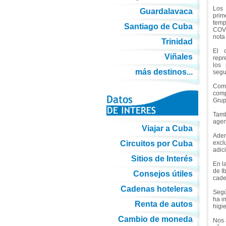
Los 
Guardalavaca
prim
temp
Santiago de Cuba
COVI
nota
Trinidad
El 
Viñales
repr
los 
más destinos...
segu
Como
comp
Grupo
Tamb
agen
Viajar a Cuba
Adem
Circuitos por Cuba
excl
adic
Sitios de Interés
En l
de I
Consejos útiles
cade
Cadenas hoteleras
Segú
ha i
Renta de autos
higi
Cambio de moneda
Nos 