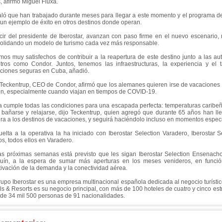
, afirmó Miguel Fluxá.
ló que han trabajado durante meses para llegar a este momento y el programa d
 un ejemplo de éxito en otros destinos donde operan.
cir del presidente de Iberostar, avanzan con paso firme en el nuevo escenario, r
olidando un modelo de turismo cada vez más responsable.
mos muy satisfechos de contribuir a la reapertura de este destino junto a las au
tros como Condor. Juntos, tenemos las infraestructuras, la experiencia y el 
ciones seguras en Cuba, añadió.
 Teckentrup, CEO de Condor, afirmó que los alemanes quieren irse de vacaciones 
n, especialmente cuando viajan en tiempos de COVID-19.
 cumple todas las condiciones para una escapada perfecta: temperaturas caribeñ
 bañarse y relajarse, dijo Teckentrup, quien agregó que durante 65 años han ll
ra a los destinos de vacaciones, y seguirá haciéndolo incluso en momentos espec
uelta a la operativa la ha iniciado con Iberostar Selection Varadero, Iberostar S
os, todos ellos en Varadero.
as próximas semanas está previsto que les sigan Iberostar Selection Ensenacho, 
uín, a la espera de sumar más aperturas en los meses venideros, en función
tivación de la demanda y la conectividad aérea.
rupo Iberostar es una empresa multinacional española dedicada al negocio turísti
ls & Resorts es su negocio principal, con más de 100 hoteles de cuatro y cinco est
de 34 mil 500 personas de 91 nacionalidades.