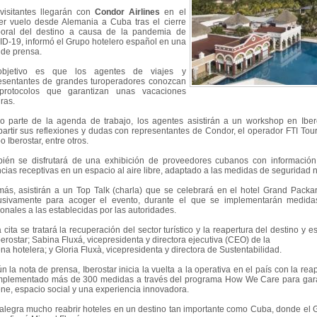
visitantes llegarán con
Condor Airlines
en el
er vuelo desde Alemania a Cuba tras el cierre
oral del destino a causa de la pandemia de
D-19, informó el Grupo hotelero español en una
 de prensa.
objetivo es que los agentes de viajes y
esentantes de grandes turoperadores conozcan
protocolos que garantizan unas vacaciones
ras.
 parte de la agenda de trabajo, los agentes asistirán a un workshop en Iber
artir sus reflexiones y dudas con representantes de Condor, el operador FTI Touri
 Iberostar, entre otros.
ién se disfrutará de una exhibición de proveedores cubanos con información
cias receptivas en un espacio al aire libre, adaptado a las medidas de seguridad 
ás, asistirán a un Top Talk (charla) que se celebrará en el hotel Grand Packa
usivamente para acoger el evento, durante el que se implementarán medidas
ionales a las establecidas por las autoridades.
a cita se tratará la recuperación del sector turístico y la reapertura del destino y
berostar; Sabina Fluxá, vicepresidenta y directora ejecutiva (CEO) de la
na hotelera; y Gloria Fluxà, vicepresidenta y directora de Sustentabilidad.
n la nota de prensa, Iberostar inicia la vuelta a la operativa en el país con la rea
mplementado más de 300 medidas a través del programa How We Care para garan
ene, espacio social y una experiencia innovadora.
alegra mucho reabrir hoteles en un destino tan importante como Cuba, donde el 