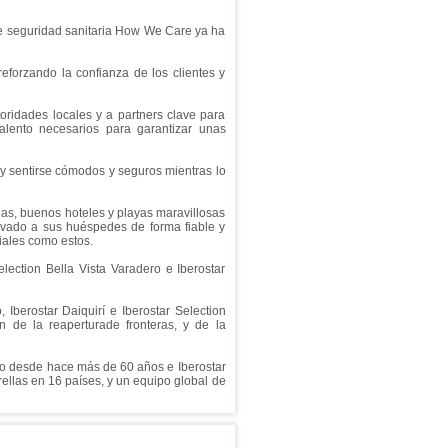
e seguridad sanitaria How We Care ya ha
eforzando la confianza de los clientes y
toridades locales y a partners clave para
talento necesarios para garantizar unas
y sentirse cómodos y seguros mientras lo
as, buenos hoteles y playas maravillosas
evado a sus huéspedes de forma fiable y
iales como estos.
election Bella Vista Varadero e Iberostar
Iberostar Daiquirí e Iberostar Selection
 de la reaperturade fronteras, y de la
co desde hace más de 60 años e Iberostar
rellas en 16 países, y un equipo global de