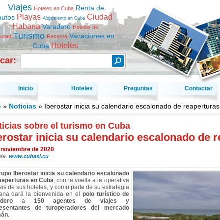
Viajes
Renta de
Hoteles en Cuba
Playas
Ciudad
autos
Alojamiento en Cuba
Habana
Varadero
Hoteles de
Turismo
Vacaciones en
iudad
Reserva
Hoteles
Cuba
car:
Inicio
Hoteles
Preguntas
Contactar
o
»
Noticias
» Iberostar inicia su calendario escalonado de reapertura
icias sobre el turismo en Cuba
erostar inicia su calendario escalonado de 
 noviembre de 2020
te:
www.cubasi.cu
upo Iberostar inicia su calendario escalonado
eaperturas en Cuba
, con la vuelta a la operativa
eis de sus hoteles, y como parte de su estrategia
na dará la bienvenida en el
polo turístico de
dero
a
150 agentes de viajes y
resentantes de turoperadores del mercado
mán
.