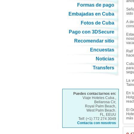
años
Formas de pago
Seña
Embajadas en Cuba
sido
A de
Fotos de Cuba
cons
Pago con 3DSecure
Esta
noso
Recomendar sitio
vaca
Encuestas
Ralf
hace
Noticias
Cuba
Transfers
para
segu
La v
Tain
En l
Puedes contactarnos en:
Holg
Viaje Hoteles Cuba.,
reac
Bellarosa Cir,
Royal Palm Beach,
El G
West Palm Beach.
Hote
FL, EEUU
más 
Telf: (+1) 772 274 3049
Contacta con nosotros