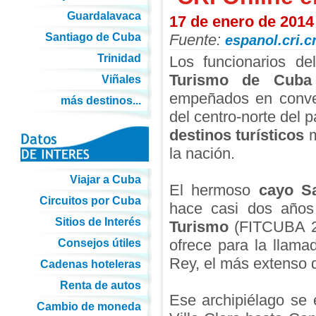
Guardalavaca
17 de enero de 2014
Santiago de Cuba
Fuente:
espanol.cri.c
Trinidad
Los funcionarios d
Turismo de Cuba
Viñales
empeñados en conver
más destinos...
del centro-norte del p
destinos turísticos
m
la nación.
Viajar a Cuba
El hermoso
cayo S
Circuitos por Cuba
hace casi dos años
Sitios de Interés
Turismo
(FITCUBA 20
ofrece para la llamad
Consejos útiles
Rey, el más extenso d
Cadenas hoteleras
Renta de autos
Ese archipiélago se 
Cambio de moneda