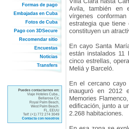
Villa Clara hasta Ca
Formas de pago
Avila, también en e
Embajadas en Cuba
vírgenes conforman 
Fotos de Cuba
estrategia que tiene 
constituyen un atracti
Pago con 3DSecure
Recomendar sitio
En cayo Santa María
Encuestas
están instalados 11
Noticias
cinco estrellas, ope
Transfers
Meliá y Barceló.
En el cercano cayo 
inauguró en 2012 e
Puedes contactarnos en:
Viaje Hoteles Cuba.,
Memories Flamenco, 
Bellarosa Cir,
Royal Palm Beach,
edificación, junto a u
West Palm Beach.
FL, EEUU
2.268 habitaciones.
Telf: (+1) 772 274 3049
Contacta con nosotros
En esa zona se expl