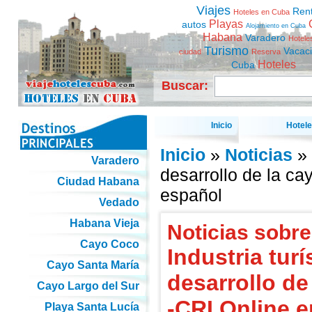
Viajes
Ren
Hoteles en Cuba
Playas
autos
Alojamiento en Cuba
Habana
Varadero
Hotele
Turismo
Vacac
ciudad
Reserva
Hoteles
Cuba
Buscar:
Inicio
Hotel
Inicio
»
Noticias
» 
Varadero
desarrollo de la ca
Ciudad Habana
español
Vedado
Habana Vieja
Noticias sobre
Cayo Coco
Industria tur
Cayo Santa María
desarrollo de
Cayo Largo del Sur
-CRI Online 
Playa Santa Lucía