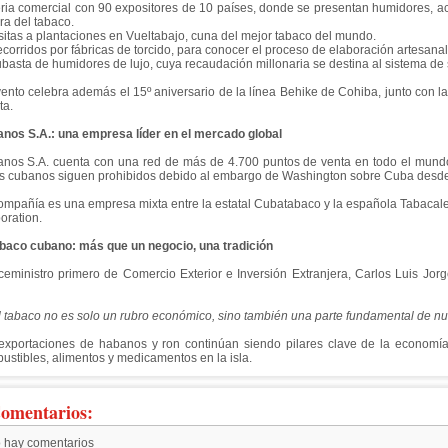
ria comercial con 90 expositores de 10 países, donde se presentan humidores, ac
ra del tabaco.
sitas a plantaciones en Vueltabajo, cuna del mejor tabaco del mundo.
corridos por fábricas de torcido, para conocer el proceso de elaboración artesan
basta de humidores de lujo, cuya recaudación millonaria se destina al sistema de
vento celebra además el 15º aniversario de la línea Behike de Cohiba, junto con
ta.
nos S.A.: una empresa líder en el mercado global
nos S.A. cuenta con una red de más de 4.700 puntos de venta en todo el mund
s cubanos siguen prohibidos debido al embargo de Washington sobre Cuba desd
ompañía es una empresa mixta entre la estatal Cubatabaco y la española Tabacalera
oration.
abaco cubano: más que un negocio, una tradición
iceministro primero de Comercio Exterior e Inversión Extranjera, Carlos Luis Jorg
tabaco no es solo un rubro económico, sino también una parte fundamental de nues
exportaciones de habanos y ron continúan siendo pilares clave de la economí
ustibles, alimentos y medicamentos en la isla.
omentarios:
 hay comentarios