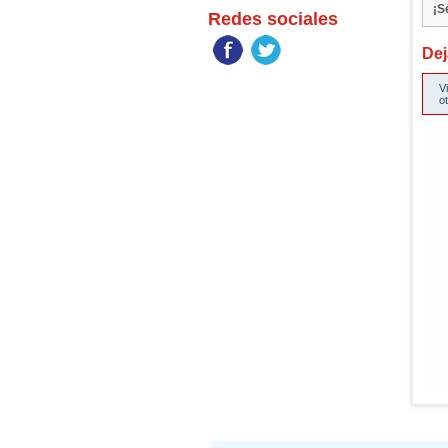
¡S
Redes sociales
Dej
V
o