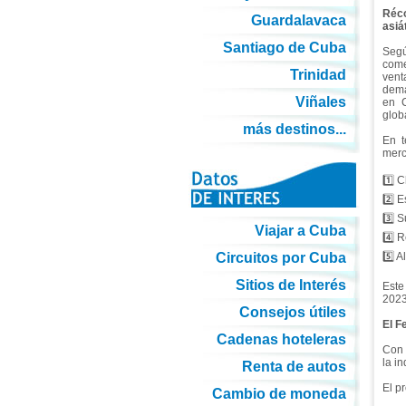
Réc
Guardalavaca
asiá
Santiago de Cuba
Seg
come
Trinidad
vent
dema
Viñales
en C
glob
más destinos...
En t
merc
1️⃣ 
2️⃣ 
3️⃣ S
Viajar a Cuba
4️⃣ 
Circuitos por Cuba
5️⃣ 
Sitios de Interés
Este
2023
Consejos útiles
El F
Cadenas hoteleras
Con 
la in
Renta de autos
El p
Cambio de moneda