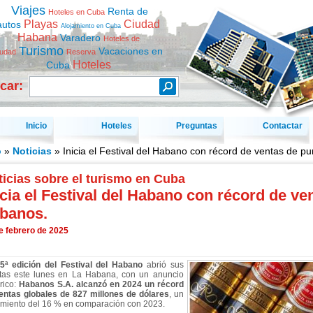
Viajes
Renta de
Hoteles en Cuba
Playas
Ciudad
autos
Alojamiento en Cuba
Habana
Varadero
Hoteles de
Turismo
Vacaciones en
iudad
Reserva
Hoteles
Cuba
car:
Inicio
Hoteles
Preguntas
Contactar
o
»
Noticias
» Inicia el Festival del Habano con récord de ventas de p
icias sobre el turismo en Cuba
icia el Festival del Habano con récord de ve
banos.
e febrero de 2025
5ª edición del Festival del Habano
abrió sus
tas este lunes en La Habana, con un anuncio
rico:
Habanos S.A. alcanzó en 2024 un récord
entas globales de 827 millones de dólares
, un
imiento del 16 % en comparación con 2023.