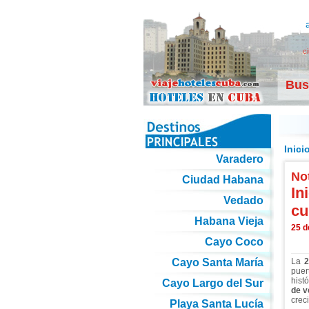
c
Bus
Inici
Varadero
Not
Ciudad Habana
In
Vedado
cu
Habana Vieja
25 d
Cayo Coco
Cayo Santa María
La
2
puer
histó
Cayo Largo del Sur
de v
crec
Playa Santa Lucía