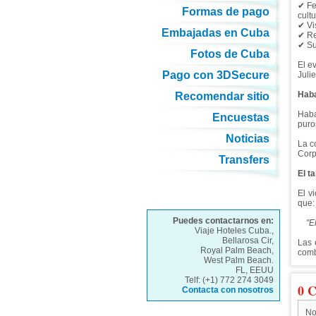
✔ Fe
Formas de pago
cultu
✔ Vi
Embajadas en Cuba
✔ Re
✔ Su
Fotos de Cuba
El e
Pago con 3DSecure
Julie
Haba
Recomendar sitio
Haba
Encuestas
puro
Noticias
La c
Corp
Transfers
El t
El v
que:
Puedes contactarnos en:
"El 
Viaje Hoteles Cuba.,
Bellarosa Cir,
Las 
Royal Palm Beach,
comb
West Palm Beach.
FL, EEUU
Telf: (+1) 772 274 3049
0 C
Contacta con nosotros
No