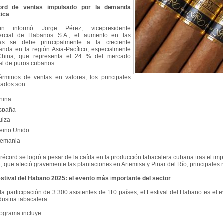
ord de ventas impulsado por la demanda
tica
ún informó Jorge Pérez, vicepresidente
rcial de Habanos S.A., el aumento en las
as se debe principalmente a la creciente
nda en la región Asia-Pacífico, especialmente
hina, que representa el 24 % del mercado
al de puros cubanos.
érminos de ventas en valores, los principales
ados son:
China
España
uiza
Reino Unido
Alemania
 récord se logró a pesar de la caída en la producción tabacalera cubana tras el i
, que afectó gravemente las plantaciones en Artemisa y Pinar del Río, principales
estival del Habano 2025: el evento más importante del sector
la participación de 3.300 asistentes de 110 países, el Festival del Habano es el 
dustria tabacalera.
rograma incluye: