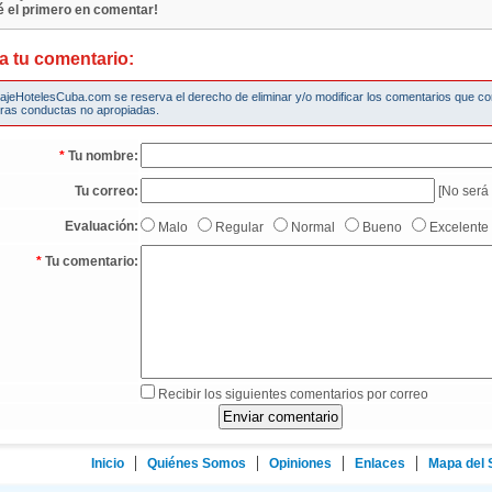
é el primero en comentar!
a tu comentario:
iajeHotelesCuba.com se reserva el derecho de eliminar y/o modificar los comentarios que c
tras conductas no apropiadas.
*
Tu nombre:
Tu correo:
[No será 
Evaluación:
Malo
Regular
Normal
Bueno
Excelente
*
Tu comentario:
Recibir los siguientes comentarios por correo
Inicio
Quiénes Somos
Opiniones
Enlaces
Mapa del S