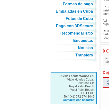
Subr
Formas de pago
En l
turí
Embajadas en Cuba
Iber
Fotos de Cuba
Asim
organ
Pago con 3DSecure
Dedi
Recomendar sitio
part
reco
Encuestas
Noticias
0 C
Transfers
No
¡S
Dej
Puedes contactarnos en:
Viaje Hoteles Cuba.,
V
Bellarosa Cir,
o
Royal Palm Beach,
West Palm Beach.
FL, EEUU
Telf: (+1) 772 274 3049
Contacta con nosotros