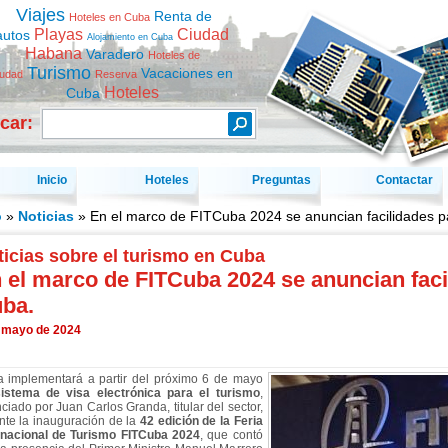
Viajes
Renta de
Hoteles en Cuba
Playas
Ciudad
autos
Alojamiento en Cuba
Habana
Varadero
Hoteles de
Turismo
Vacaciones en
iudad
Reserva
Hoteles
Cuba
car:
Inicio
Hoteles
Preguntas
Contactar
o
»
Noticias
» En el marco de FITCuba 2024 se anuncian facilidades pa
icias sobre el turismo en Cuba
 el marco de FITCuba 2024 se anuncian facil
ba.
 mayo de 2024
 implementará a partir del próximo 6 de mayo
istema de visa electrónica para el turismo
,
ciado por Juan Carlos Granda, titular del sector,
nte la inauguración de la
42 edición de la Feria
rnacional de Turismo FITCuba 2024
, que contó