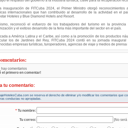
ayó el respaldo del gobierno a la industria turística, clave para la recuperación e
a inauguración de FITCuba 2024, el Primer Ministro otorgó reconocimientos
sticas internacionales que han contribuido al desarrollo de la actividad en el paí
ostar Hoteles y Blue Diamond Hotels and Resort.
ismo, reconoció el esfuerzo de los trabajadores del turismo en la provincia y
ización y el exitoso desarrollo de la feria más importante del sector en el país.
cada a América Latina y el Caribe, así como a la promoción de los productos náut
icular los de Jardines del Rey, FITCuba 2024 contó en su jornada inaugural
nocidas empresas turísticas, turoperadores, agencias de viaje y medios de prensa 
omentarios:
 hay comentarios
é el primero en comentar!
a tu comentario:
iajeHotelesCuba.com se reserva el derecho de eliminar y/o modificar los comentarios que c
tras conductas no apropiadas.
*
Tu nombre:
Tu correo:
[No será 