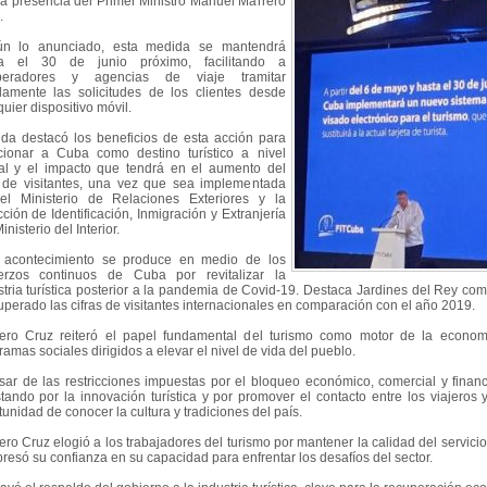
la presencia del Primer Ministro Manuel Marrero
.
n lo anunciado, esta medida se mantendrá
ta el 30 de junio próximo, facilitando a
operadores y agencias de viaje tramitar
damente las solicitudes de los clientes desde
uier dispositivo móvil.
da destacó los beneficios de esta acción para
cionar a Cuba como destino turístico a nivel
al y el impacto que tendrá en el aumento del
o de visitantes, una vez que sea implementada
el Ministerio de Relaciones Exteriores y la
cción de Identificación, Inmigración y Extranjería
inisterio del Interior.
 acontecimiento se produce en medio de los
erzos continuos de Cuba por revitalizar la
stria turística posterior a la pandemia de Covid-19. Destaca Jardines del Rey como
uperado las cifras de visitantes internacionales en comparación con el año 2019.
ero Cruz reiteró el papel fundamental del turismo como motor de la econom
ramas sociales dirigidos a elevar el nivel de vida del pueblo.
sar de las restricciones impuestas por el bloqueo económico, comercial y finan
tando por la innovación turística y por promover el contacto entre los viajeros 
tunidad de conocer la cultura y tradiciones del país.
ero Cruz elogió a los trabajadores del turismo por mantener la calidad del servici
presó su confianza en su capacidad para enfrentar los desafíos del sector.