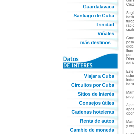
con 
Cruz
Guardalavaca
Segú
Santiago de Cuba
has
tur
Trinidad
rápi
cualq
Viñales
Gran
más destinos...
posi
glob
fluj
por 
Dire
del M
Este
Viajar a Cuba
esfu
indu
ha s
Circuitos por Cuba
Marr
Sitios de Interés
prog
Consejos útiles
A pe
apos
Cadenas hoteleras
opor
Renta de autos
Marr
y ex
Cambio de moneda