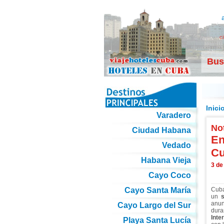
c
Bus
Inici
Varadero
Not
Ciudad Habana
En
Vedado
Cu
Habana Vieja
3 de
Cayo Coco
Cayo Santa María
Cuba
un
s
anun
Cayo Largo del Sur
dura
Inte
Playa Santa Lucía