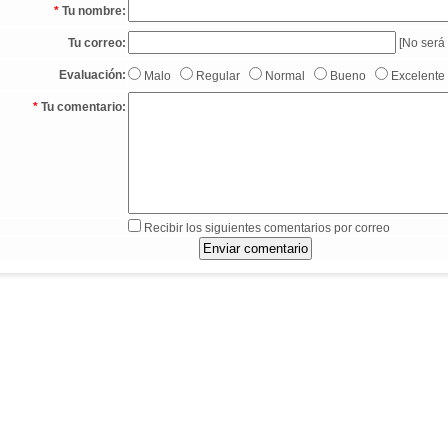
*
Tu nombre:
Tu correo:
[No será 
Evaluación:
Malo
Regular
Normal
Bueno
Excelente
*
Tu comentario:
Recibir los siguientes comentarios por correo