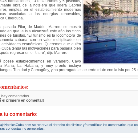
946 habitaciones, 13 restaurantes y 6 piscinas,
lamante obra de la hotelera que lidera Gabriel
rrer, emplea en el establecimiento modernas
icas asociadas a las energías renovables,
ica Cibercuba.
a pasada Fitur, de Madrid, Marrero se mostró
iado en que la isla alcanzará este año los cinco
ones de turistas. “El turismo es la locomotora de
conomía cubana, con un valor multiplicador en
s actividades económicas. Queremos que quién
te Cuba tenga las motivaciones para pasarla bien
pués regresar en el futuro”, dijo Marrero.
á posee establecimientos en Varadero, Cayo
a María, La Habana, y muy pronto incluye
fuegos, Trinidad y Camagüey, y ha prorrogado el acuerdo mixto con la isla por 25
omentarios:
 hay comentarios
é el primero en comentar!
a tu comentario:
iajeHotelesCuba.com se reserva el derecho de eliminar y/o modificar los comentarios que c
tras conductas no apropiadas.