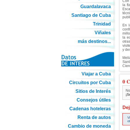
Con 
la f
Guardalavaca
Esca
técn
Santiago de Cuba
publ
Trinidad
En l
conf
Viñales
mill
la e
más destinos...
otra
visi
y des
Meli
Sant
Cien
Viajar a Cuba
0 C
Circuitos por Cuba
No
Sitios de Interés
¡S
Consejos útiles
Dej
Cadenas hoteleras
Renta de autos
V
o
Cambio de moneda