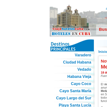
c
Bus
Inici
Varadero
Not
Ciudad Habana
Me
Vedado
18 d
Fuen
Habana Vieja
Cayo Coco
El
m
anun
Cayo Santa María
Meli
en S
Cayo Largo del Sur
tod
func
Playa Santa Lucía