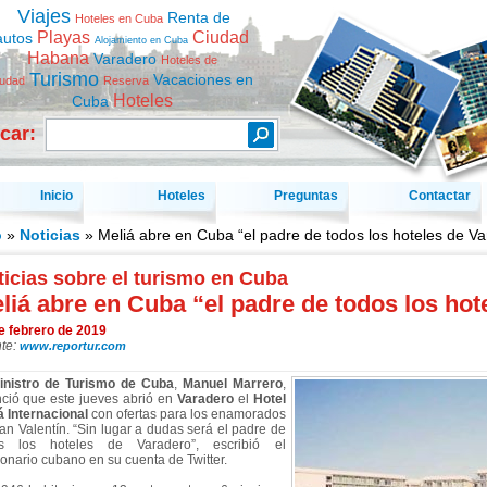
Viajes
Renta de
Hoteles en Cuba
Playas
Ciudad
autos
Alojamiento en Cuba
Habana
Varadero
Hoteles de
Turismo
Vacaciones en
iudad
Reserva
Hoteles
Cuba
car:
Inicio
Hoteles
Preguntas
Contactar
o
»
Noticias
» Meliá abre en Cuba “el padre de todos los hoteles de Va
icias sobre el turismo en Cuba
liá abre en Cuba “el padre de todos los hot
e febrero de 2019
te:
www.reportur.com
inistro de Turismo de Cuba
,
Manuel Marrero
,
ció que este jueves abrió en
Varadero
el
Hotel
á Internacional
con ofertas para los enamorados
an Valentín. “Sin lugar a dudas será el padre de
os los hoteles de Varadero”, escribió el
ionario cubano en su cuenta de Twitter.