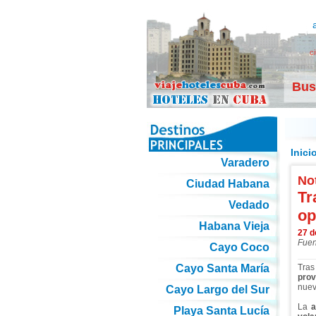
c
Bus
Inici
Varadero
Not
Ciudad Habana
Tr
Vedado
op
Habana Vieja
27 d
Fuen
Cayo Coco
Cayo Santa María
Tra
pro
nuev
Cayo Largo del Sur
La
a
Playa Santa Lucía