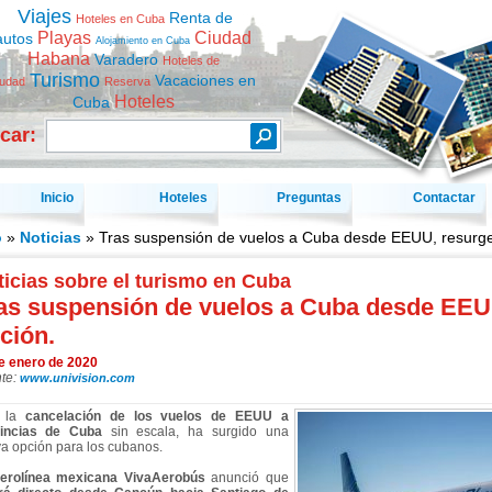
Viajes
Renta de
Hoteles en Cuba
Playas
Ciudad
autos
Alojamiento en Cuba
Habana
Varadero
Hoteles de
Turismo
Vacaciones en
iudad
Reserva
Hoteles
Cuba
car:
Inicio
Hoteles
Preguntas
Contactar
o
»
Noticias
» Tras suspensión de vuelos a Cuba desde EEUU, resurge
icias sobre el turismo en Cuba
as suspensión de vuelos a Cuba desde EEU
ción.
e enero de 2020
te:
www.univision.com
s la
cancelación de los vuelos de EEUU a
vincias de Cuba
sin escala, ha surgido una
a opción para los cubanos.
erolínea mexicana VivaAerobús
anunció que