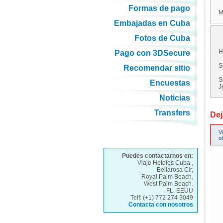
Formas de pago
M
Embajadas en Cuba
Fotos de Cuba
H
Pago con 3DSecure
S
Recomendar sitio
S
Encuestas
J
Noticias
Transfers
Dej
V
o
Puedes contactarnos en:
Viaje Hoteles Cuba.,
Bellarosa Cir,
Royal Palm Beach,
West Palm Beach.
FL, EEUU
Telf: (+1) 772 274 3049
Contacta con nosotros