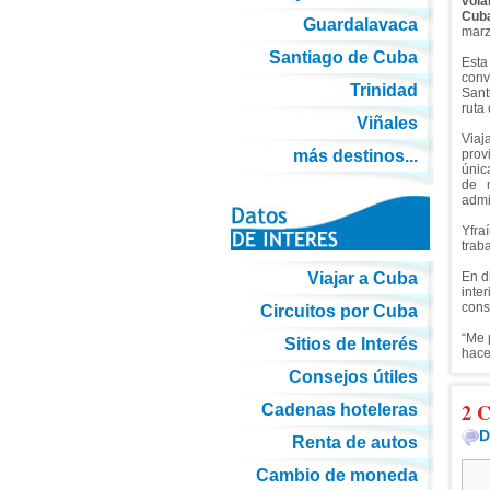
vola
Cub
Guardalavaca
marz
Santiago de Cuba
Est
conv
Trinidad
Sant
ruta
Viñales
Viaj
más destinos...
prov
únic
de 
admi
Yfra
trab
Viajar a Cuba
En d
inte
cons
Circuitos por Cuba
“Me 
Sitios de Interés
hace
Consejos útiles
2 C
Cadenas hoteleras
D
Renta de autos
Cambio de moneda