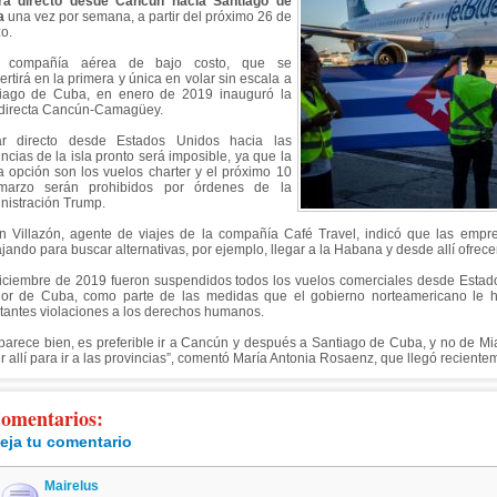
rá directo desde Cancún hacia Santiago de
a
una vez por semana, a partir del próximo 26 de
o.
a compañía aérea de bajo costo, que se
ertirá en la primera y única en volar sin escala a
iago de Cuba, en enero de 2019 inauguró la
 directa Cancún-Camagüey.
ar directo desde Estados Unidos hacia las
incias de la isla pronto será imposible, ya que la
a opción son los vuelos charter y el próximo 10
marzo serán prohibidos por órdenes de la
nistración Trump.
ín Villazón, agente de viajes de la compañía Café Travel, indicó que las empr
ajando para buscar alternativas, por ejemplo, llegar a la Habana y desde allí ofrece
iciembre de 2019 fueron suspendidos todos los vuelos comerciales desde Estad
rior de Cuba, como parte de las medidas que el gobierno norteamericano le h
tantes violaciones a los derechos humanos.
parece bien, es preferible ir a Cancún y después a Santiago de Cuba, y no de M
r allí para ir a las provincias”, comentó María Antonia Rosaenz, que llegó recient
omentarios:
eja tu comentario
Mairelus