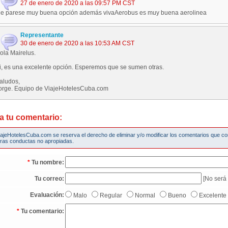
27 de enero de 2020 a las 09:57 PM CST
e parese muy buena opción además vivaAerobus es muy buena aerolinea
Representante
30 de enero de 2020 a las 10:53 AM CST
ola Mairelus.
i, es una excelente opción. Esperemos que se sumen otras.
aludos,
orge. Equipo de ViajeHotelesCuba.com
a tu comentario:
iajeHotelesCuba.com se reserva el derecho de eliminar y/o modificar los comentarios que c
tras conductas no apropiadas.
*
Tu nombre:
Tu correo:
[No será 
Evaluación:
Malo
Regular
Normal
Bueno
Excelente
*
Tu comentario: