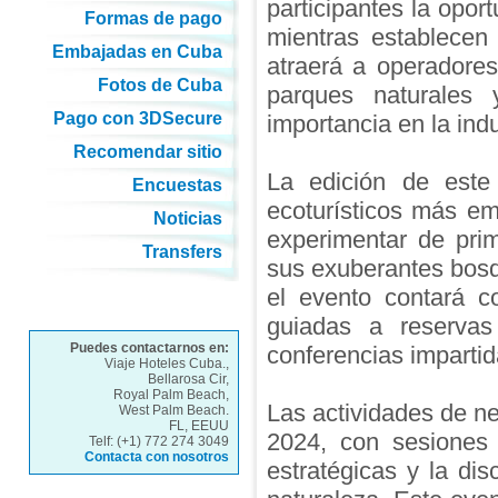
participantes la oport
Formas de pago
mientras establecen
Embajadas en Cuba
atraerá a operadores
Fotos de Cuba
parques naturales 
Pago con 3DSecure
importancia en la indu
Recomendar sitio
La edición de este
Encuestas
ecoturísticos más em
Noticias
experimentar de pri
Transfers
sus exuberantes bosq
el evento contará c
guiadas a reservas 
Puedes contactarnos en:
conferencias impartid
Viaje Hoteles Cuba.,
Bellarosa Cir,
Royal Palm Beach,
Las actividades de 
West Palm Beach.
FL, EEUU
2024, con sesiones 
Telf: (+1) 772 274 3049
Contacta con nosotros
estratégicas y la di