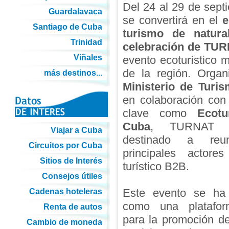
Del 24 al 29 de sept
Guardalavaca
se convertirá en el
e
Santiago de Cuba
turismo de natura
Trinidad
celebración de TU
Viñales
evento ecoturístico 
de la región. Organ
más destinos...
Ministerio de Turi
en colaboración con 
clave como
Ecotu
Cuba
, TURNAT 2
Viajar a Cuba
destinado a reu
Circuitos por Cuba
principales actore
Sitios de Interés
turístico B2B.
Consejos útiles
Este evento se ha 
Cadenas hoteleras
como una platafor
Renta de autos
para la promoción de
Cambio de moneda