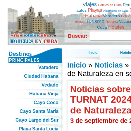
Viajes
Ren
Hoteles en Cuba
Playas
autos
Alojamiento en Cuba
Habana
Varadero
Hotele
Turismo
Vacac
ciudad
Reserva
Hoteles
Cuba
Buscar:
Inicio
Hotel
Inicio
»
Noticias
» 
Varadero
de Naturaleza en s
Ciudad Habana
Vedado
Noticias sobre
Habana Vieja
TURNAT 2024:
Cayo Coco
de Naturaleza
Cayo Santa María
3 de septiembre de 
Cayo Largo del Sur
Playa Santa Lucía