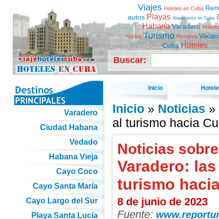
Viajes
Ren
Hoteles en Cuba
Playas
autos
Alojamiento en Cuba
Habana
Varadero
Hotele
Turismo
Vacac
ciudad
Reserva
Hoteles
Cuba
Buscar:
Inicio
Hotel
Inicio
»
Noticias
» 
Varadero
al turismo hacia Cu
Ciudad Habana
Vedado
Noticias sobre
Habana Vieja
Varadero: las
Cayo Coco
turismo haci
Cayo Santa María
8 de junio de 2023
Cayo Largo del Sur
Fuente:
www.reportu
Playa Santa Lucía