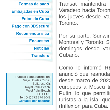
Transat mantendrá
Formas de pago
Varadero hacia Toron
Embajadas en Cuba
los jueves desde Va
Fotos de Cuba
Toronto.
Pago con 3DSecure
Recomendar sitio
Por su parte, Sunwi
Encuestas
Montreal y Toronto. 
domingos desde Vara
Noticias
Cubano.
Transfers
Como lo informó R
anunció que reanudar
Puedes contactarnos en:
desde marzo de 2022
Viaje Hoteles Cuba.,
Bellarosa Cir,
europeos a Moscú tr
Royal Palm Beach,
West Palm Beach.
Putin, lo que permit
FL, EEUU
Telf: (+1) 772 274 3049
turistas a la isla, q
Contacta con nosotros
(Inflexión para Cuba: