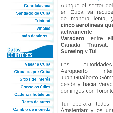
Aunque el sector del
Guardalavaca
en Cuba va recupe
Santiago de Cuba
de manera lenta, y
Trinidad
cinco aerolíneas qu
Viñales
activamente 
más destinos...
Varadero
, entre e
Canadá
,
Transat
Sunwing
y
Tui
.
Las autoridad
Viajar a Cuba
Aeropuerto Intern
Circuitos por Cuba
Juan Gualberto Gómez
Sitios de Interés
desde y hacia Varad
Consejos útiles
domingos con Toronto
Cadenas hoteleras
Renta de autos
Tui operará todos
Ámsterdam y los lun
Cambio de moneda