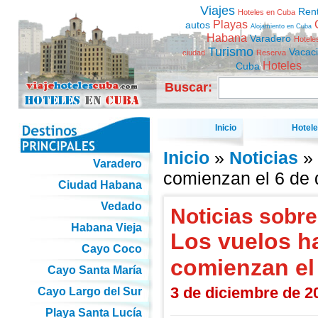
Viajes
Ren
Hoteles en Cuba
Playas
autos
Alojamiento en Cuba
Habana
Varadero
Hotele
Turismo
Vacac
ciudad
Reserva
Hoteles
Cuba
Buscar:
Inicio
Hotel
Inicio
»
Noticias
» 
Varadero
comienzan el 6 de 
Ciudad Habana
Vedado
Noticias sobre
Habana Vieja
Los vuelos h
Cayo Coco
comienzan el 
Cayo Santa María
3 de diciembre de 2
Cayo Largo del Sur
Playa Santa Lucía