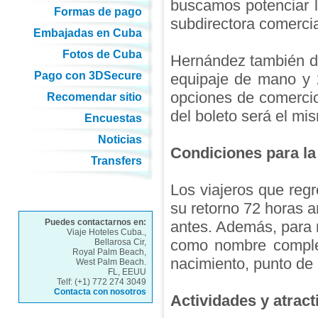
buscamos potenciar l
Formas de pago
subdirectora comerci
Embajadas en Cuba
Fotos de Cuba
Hernández también de
Pago con 3DSecure
equipaje de mano y 
opciones de comercio 
Recomendar sitio
del boleto será el mi
Encuestas
Noticias
Condiciones para la
Transfers
Los viajeros que reg
su retorno 72 horas an
Puedes contactarnos en:
antes. Además, para r
Viaje Hoteles Cuba.,
como nombre complet
Bellarosa Cir,
Royal Palm Beach,
nacimiento, punto de
West Palm Beach.
FL, EEUU
Telf: (+1) 772 274 3049
Contacta con nosotros
Actividades y atract