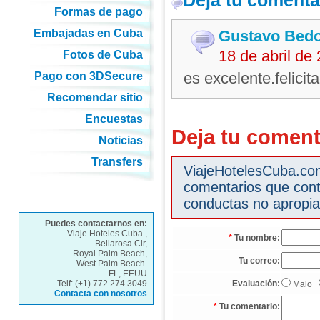
Deja tu comenta
Formas de pago
Embajadas en Cuba
Gustavo Bed
18 de abril de
Fotos de Cuba
es excelente.felicit
Pago con 3DSecure
Recomendar sitio
Encuestas
Deja tu coment
Noticias
Transfers
ViajeHotelesCuba.com 
comentarios que cont
conductas no apropia
Puedes contactarnos en:
Viaje Hoteles Cuba.,
*
Tu nombre:
Bellarosa Cir,
Royal Palm Beach,
Tu correo:
West Palm Beach.
FL, EEUU
Telf: (+1) 772 274 3049
Evaluación:
Malo
Contacta con nosotros
*
Tu comentario: