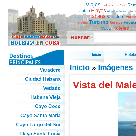
Viajes
Ren
Hoteles en Cuba
Playas
autos
Alojamiento en Cuba
Habana
Varadero
Hotele
Turismo
Vacac
ciudad
Reserva
Hoteles
Cuba
Buscar:
Inicio
Hotel
Inicio
»
Imágenes
Varadero
Ciudad Habana
Vista del Ma
Vedado
Habana Vieja
Cayo Coco
Cayo Santa María
Cayo Largo del Sur
Playa Santa Lucía