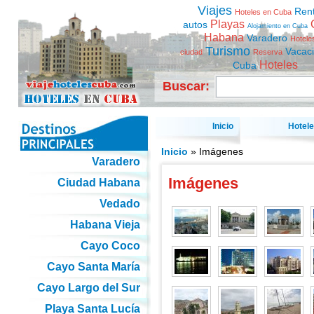
Viajes
Ren
Hoteles en Cuba
Playas
autos
Alojamiento en Cuba
Habana
Varadero
Hotele
Turismo
Vacac
ciudad
Reserva
Hoteles
Cuba
Buscar:
Inicio
Hotel
Inicio
» Imágenes
Varadero
Imágenes
Ciudad Habana
Vedado
Habana Vieja
Cayo Coco
Cayo Santa María
Cayo Largo del Sur
Playa Santa Lucía