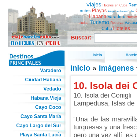
Viajes
Ren
Hoteles en Cuba
Playas
autos
Alojamiento en Cuba
Habana
Varadero
Hotele
Turismo
Vacac
ciudad
Reserva
Hoteles
Cuba
Buscar:
Inicio
Hotel
Inicio
»
Imágenes
Varadero
Ciudad Habana
10. Isola dei 
Vedado
10. Isola dei Conigli
Habana Vieja
Lampedusa, Islas de S
Cayo Coco
Cayo Santa María
“Una de las maravil
Cayo Largo del Sur
turquesas y una fresc
pero una vez allí, es 
Playa Santa Lucía