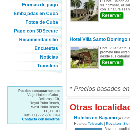
El Hotel Balcón de 
Formas de pago
su intimidad, el B
con la naturaleza 
Embajadas en Cuba
Fotos de Cuba
Pago con 3DSecure
Hotel Villa Santo Domingo
Recomendar sitio
H
Encuestas
Hotel Villa Santo 
promete una estanci
desde sus cabañas 
Noticias
Transfers
* Precios basados en
Puedes contactarnos en:
Viaje Hoteles Cuba.,
Bellarosa Cir,
Royal Palm Beach,
Otras localida
West Palm Beach.
FL, EEUU
Telf: (+1) 772 274 3049
Hoteles en Bayamo
(4 Hote
Contacta con nosotros
Hoteles:
Telegrafo
|
Royalton
|
Sie
Bayamo, capital