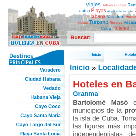
Viajes
Ren
Hoteles en Cuba
Playas
autos
Alojamiento en Cuba
Habana
Varadero
Hotele
Turismo
Vacac
ciudad
Reserva
Hoteles
Cuba
Buscar:
Inicio
Hotel
Inicio
»
Localidad
Varadero
Ciudad Habana
Hoteles en B
Vedado
Granma
Habana Vieja
Bartolomé Masó
es
Cayo Coco
municipios de la
pro
Cayo Santa María
la isla de Cuba. To
Cayo Largo del Sur
las figuras más imp
independentistas 
Playa Santa Lucía