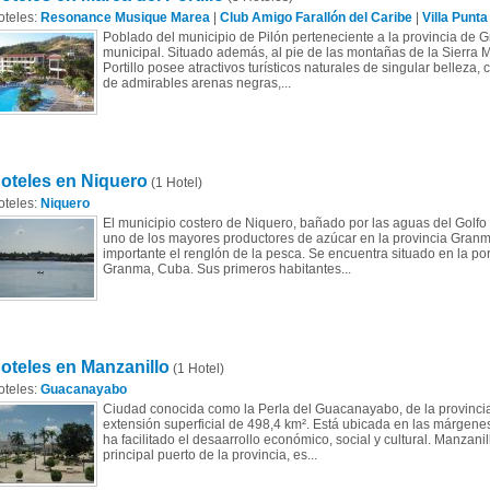
oteles:
Resonance Musique Marea
|
Club Amigo Farallón del Caribe
|
Villa Punta
Poblado del municipio de Pilón perteneciente a la provincia de 
municipal. Situado además, al pie de las montañas de la Sierra M
Portillo posee atractivos turísticos naturales de singular belleza
de admirables arenas negras,...
oteles en Niquero
(1 Hotel)
oteles:
Niquero
El municipio costero de Niquero, bañado por las aguas del Golf
uno de los mayores productores de azúcar en la provincia Gran
importante el renglón de la pesca. Se encuentra situado en la por
Granma, Cuba. Sus primeros habitantes...
oteles en Manzanillo
(1 Hotel)
oteles:
Guacanayabo
Ciudad conocida como la Perla del Guacanayabo, de la provinc
extensión superficial de 498,4 km². Está ubicada en las márgene
ha facilitado el desaarrollo económico, social y cultural. Manzan
principal puerto de la provincia, es...