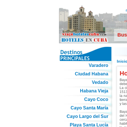
c
Bus
Inici
Varadero
Ho
Ciudad Habana
Baya
Vedado
debe
La c
Habana Vieja
1513
la n
Cayo Coco
tier
y las
Cayo Santa María
Baya
del 
Cayo Largo del Sur
cerc
habi
Playa Santa Lucía