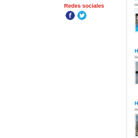
Redes sociales
H
H
H
H
H