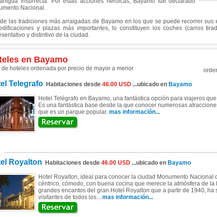
anigua insurrecta. Por estas acciones heroicas, Bayamo fue declarado
mento Nacional.
de las tradiciones más arraigadas de Bayamo en los que se puede recorrer sus e
edificaciones y plazas más importantes, lo constituyen los coches (carros tirado
sentativo y distintivo de la ciudad.
teles en Bayamo
a de hoteles ordenada por precio de mayor a menor
orde
el Telegrafo
Habitaciones desde
46.00 USD
...ubicado en
Bayamo
Hotel Telégrafo en Bayamo, una fantástica opción para viajeros q
Es una fantástica base desde la que conocer numerosas atraccio
que es un parque popular.
mas información...
el Royalton
Habitaciones desde
46.00 USD
...ubicado en
Bayamo
Hotel Royalton, ideal para conocer la ciudad Monumento Nacional 
céntrico, cómodo, con buena cocina que merece la atmósfera de la 
grandes encantos del gran Hotel Royalton que a partir de 1940, ha 
visitantes de todos los...
mas información...