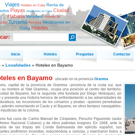
Viajes
Renta de
Hoteles en Cuba
Playas
Ciudad
autos
Alojamiento en Cuba
Habana
Varadero
Hoteles de
Turismo
Vacaciones en
iudad
Reserva
Hoteles
Cuba
car:
Inicio
Hoteles
Preguntas
Contactar
o
»
Localidades
» Hoteles en Bayamo
teles en Bayamo
ubicado en la provincia
Granma
mo, capital de la provincia de Gramma –provincia de la costa sur, que
 su nombre al Yate Gramma-, ocupa una posición al centro del territorio.
iudad de Bayamo, fue la segunda villa fundada por Diego Velásquez, en
 y presenta una historia heroica de enfrentamiento a las adversidades de
aturaleza, las incursiones de los corsarios y piratas –quienes penetraban
ra adentro remontando el Cauto y el Bayamo, en otros tiempos navegables-
 injusticias de la colonia.
mo fue cuna de Carlos Manuel de Céspedes, Perucho Figueredo (autor
Himno Nacional Cubano) y de otros patriotas insignes. En 1868, ante la
anía de las tropas del Conde Balmaseda del ejército español, sus
tantes prefirieron incendiar, reduciéndola a cenizas, y marcharon todos a