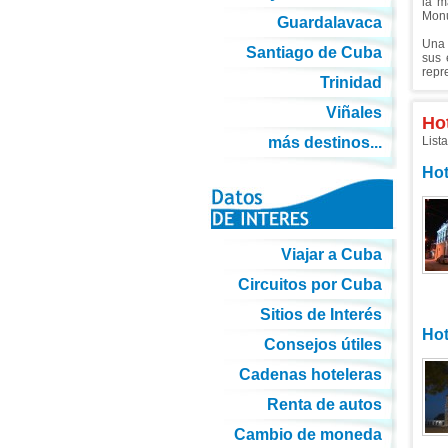
la m
Monu
Guardalavaca
Una 
Santiago de Cuba
sus 
repre
Trinidad
Viñales
Ho
más destinos...
List
Hot
Viajar a Cuba
Circuitos por Cuba
Sitios de Interés
Hot
Consejos útiles
Cadenas hoteleras
Renta de autos
Cambio de moneda