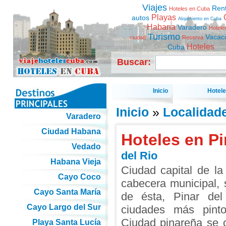
Viajes
Ren
Hoteles en Cuba
Playas
autos
Alojamiento en Cuba
Habana
Varadero
Hotele
Turismo
Vacac
ciudad
Reserva
Hoteles
Cuba
Buscar:
Inicio
Hotel
Inicio
»
Localidad
Varadero
Ciudad Habana
Hoteles en Pi
Vedado
del Rio
Habana Vieja
Ciudad capital de l
Cayo Coco
cabecera municipal, 
Cayo Santa María
de ésta, Pinar de
Cayo Largo del Sur
ciudades más pint
Ciudad pinareña se 
Playa Santa Lucía