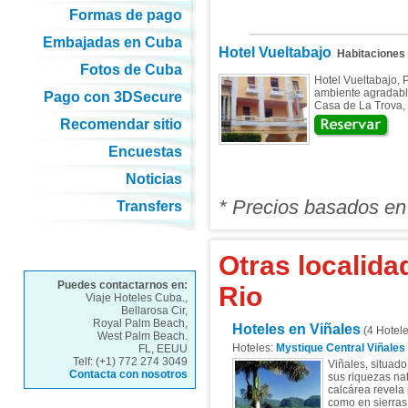
Formas de pago
Embajadas en Cuba
Hotel Vueltabajo
Habitaciones
Fotos de Cuba
Hotel Vueltabajo, P
ambiente agradable,
Pago con 3DSecure
Casa de La Trova, l
Recomendar sitio
Encuestas
Noticias
* Precios basados en
Transfers
Otras localida
Puedes contactarnos en:
Rio
Viaje Hoteles Cuba.,
Bellarosa Cir,
Royal Palm Beach,
Hoteles en Viñales
(4 Hotele
West Palm Beach.
Hoteles:
Mystique Central Viñales
FL, EEUU
Telf: (+1) 772 274 3049
Viñales, situado
Contacta con nosotros
sus riquezas nat
calcárea revela
como en sierras 