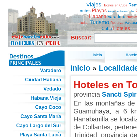
Viajes
Ren
Hoteles en Cuba
Playas
autos
Alojamiento en Cuba
Habana
Varadero
Hotele
Turismo
Vacac
ciudad
Reserva
Hoteles
Cuba
Buscar:
Inicio
Hotel
Inicio
»
Localidad
Varadero
Ciudad Habana
Hoteles en T
Vedado
provincia
Sancti Spír
Habana Vieja
En las montañas de 
Cayo Coco
Guamuhaya, a 6 km
Cayo Santa María
Hanabanilla se local
Cayo Largo del Sur
de Collantes, pertene
Trinidad, provincia de
Playa Santa Lucía