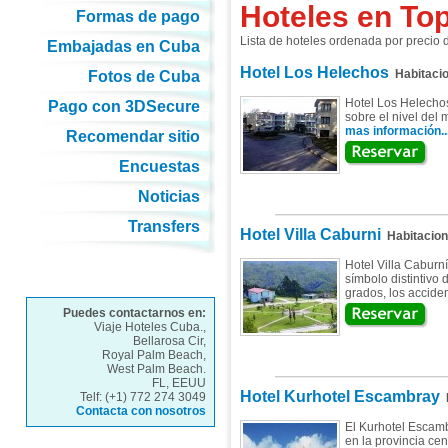
Hoteles en To
Formas de pago
Lista de hoteles ordenada por precio
Embajadas en Cuba
Hotel Los Helechos
Habitaci
Fotos de Cuba
Hotel Los Helechos
Pago con 3DSecure
sobre el nivel del 
mas información..
Recomendar sitio
Encuestas
Noticias
Transfers
Hotel Villa Caburni
Habitacio
Hotel Villa Caburní
símbolo distintivo 
grados, los accide
Puedes contactarnos en:
Viaje Hoteles Cuba.,
Bellarosa Cir,
Royal Palm Beach,
West Palm Beach.
FL, EEUU
Hotel Kurhotel Escambray
Telf: (+1) 772 274 3049
H
Contacta con nosotros
El Kurhotel Escamb
en la provincia cen