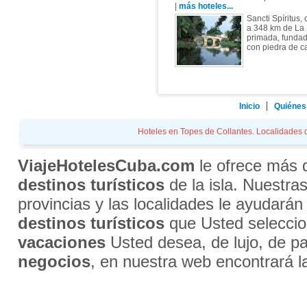
|
más hoteles...
Sancti Spíritus,
a 348 km de La H
primada, fundada
con piedra de ca
Inicio
Quiénes
Hoteles en Topes de Collantes. Localidades d
ViajeHotelesCuba.com
le ofrece más
destinos turísticos
de la isla. Nuestra
provincias y las localidades le ayudarán
destinos turísticos
que Usted selecci
vacaciones
Usted desea, de lujo, de par
negocios
, en nuestra web encontrará l