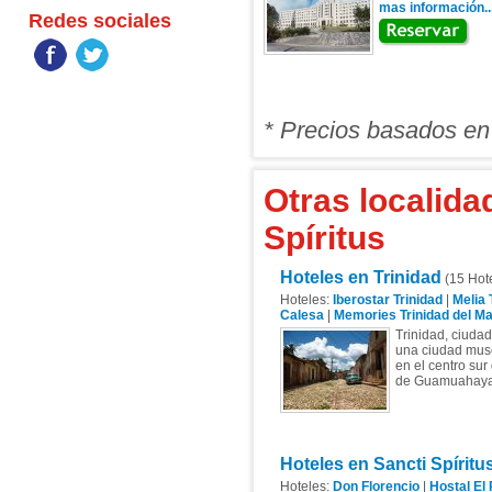
mas información..
Redes sociales
* Precios basados en
Otras localida
Spíritus
Hoteles en Trinidad
(15 Hot
Hoteles:
Iberostar Trinidad
|
Melia 
Calesa
|
Memories Trinidad del Ma
Trinidad, ciudad
una ciudad museo
en el centro su
de Guamuahaya,
Hoteles en Sancti Spíritu
Hoteles:
Don Florencio
|
Hostal El 