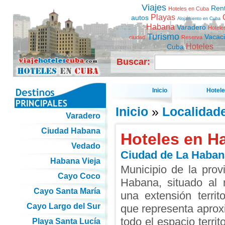
Viajes
Ren
Hoteles en Cuba
Playas
autos
Alojamiento en Cuba
Habana
Varadero
Hotele
Turismo
Vacac
ciudad
Reserva
Hoteles
Cuba
Buscar:
Inicio
Hotel
Inicio
»
Localidad
Varadero
Ciudad Habana
Hoteles en H
Vedado
Ciudad de La Haban
Habana Vieja
Municipio de la pro
Cayo Coco
Habana, situado al 
Cayo Santa María
una extensión territ
Cayo Largo del Sur
que representa apro
todo el espacio territo
Playa Santa Lucía