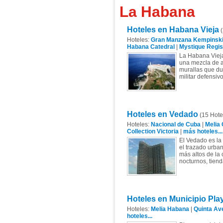
La Habana
Hoteles en Habana Vieja
(
Hoteles:
Gran Manzana Kempinsk
Habana Catedral
|
Mystique Regi
La Habana Vieja
una mezcla de ar
murallas que du
militar defensivo
Hoteles en Vedado
(15 Hote
Hoteles:
Nacional de Cuba
|
Melia 
Collection Victoria
|
más hoteles...
El Vedado es la
el trazado urba
más altos de la 
nocturnos, tiend
Hoteles en Municipio Pla
Hoteles:
Melia Habana
|
Quinta Av
hoteles...