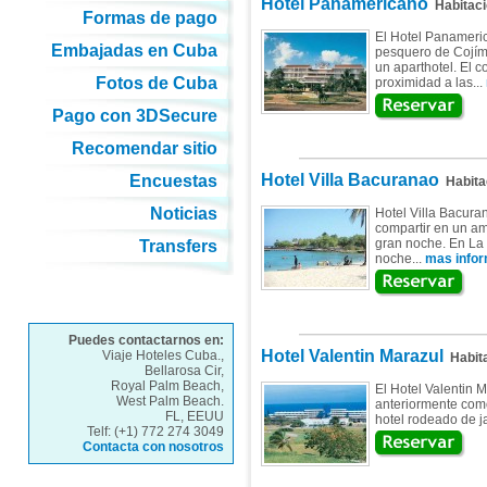
Hotel Panamericano
Habitaci
Formas de pago
El Hotel Panameric
Embajadas en Cuba
pesquero de Cojíma
un aparthotel. El c
Fotos de Cuba
proximidad a las...
Pago con 3DSecure
Recomendar sitio
Hotel Villa Bacuranao
Encuestas
Habita
Noticias
Hotel Villa Bacuran
compartir en un a
gran noche. En La 
Transfers
noche...
mas infor
Puedes contactarnos en:
Hotel Valentin Marazul
Viaje Hoteles Cuba.,
Habit
Bellarosa Cir,
Royal Palm Beach,
El Hotel Valentin 
West Palm Beach.
anteriormente como
FL, EEUU
hotel rodeado de ja
Telf: (+1) 772 274 3049
Contacta con nosotros