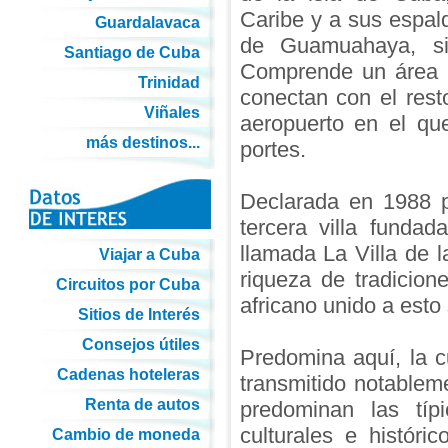
Caribe y a sus espa
Guardalavaca
de Guamuahaya, si
Santiago de Cuba
Comprende un área d
Trinidad
conectan con el rest
Viñales
aeropuerto en el q
más destinos...
portes.
Declarada en 1988 
tercera villa funda
llamada La Villa de l
Viajar a Cuba
riqueza de tradicion
Circuitos por Cuba
africano unido a esto 
Sitios de Interés
Consejos útiles
Predomina aquí, la c
Cadenas hoteleras
transmitido notablem
Renta de autos
predominan las típ
culturales e históri
Cambio de moneda