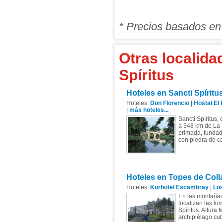
* Precios basados en
Otras localida
Spíritus
Hoteles en Sancti Spíritu
Hoteles:
Don Florencio
|
Hostal El 
|
más hoteles...
Sancti Spíritus,
a 348 km de La H
primada, fundada
con piedra de ca
Hoteles en Topes de Coll
Hoteles:
Kurhotel Escambray
|
Lo
En las montañas
localizan las lo
Spíritus. Altur
archipiélago cub