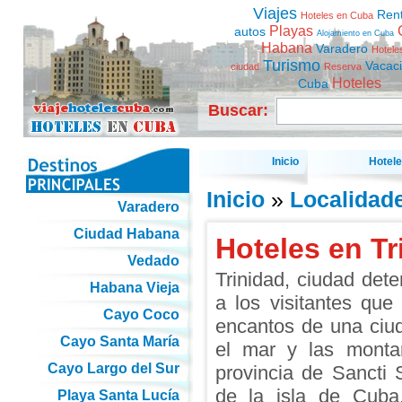
Viajes
Ren
Hoteles en Cuba
Playas
autos
Alojamiento en Cuba
Habana
Varadero
Hotele
Turismo
Vacac
ciudad
Reserva
Hoteles
Cuba
Buscar:
Inicio
Hotel
Inicio
»
Localidad
Varadero
Ciudad Habana
Hoteles en Tr
Vedado
Trinidad, ciudad dete
Habana Vieja
a los visitantes que 
Cayo Coco
encantos de una ciu
Cayo Santa María
el mar y las monta
Cayo Largo del Sur
provincia de Sancti S
de la isla de Cuba
Playa Santa Lucía