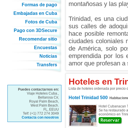
montañosas y las pla
Formas de pago
Embajadas en Cuba
Trinidad, es una ciud
Fotos de Cuba
sus calles de adoqu
Pago con 3DSecure
hace posible remont
Recomendar sitio
ciudades coloniales
de América, solo pos
Encuestas
emprendida por los e
Noticias
amor que profesan a 
Transfers
Hoteles en Tri
Lista de hoteles ordenada por precio
Puedes contactarnos en:
Viaje Hoteles Cuba.,
Hotel Trinidad 500
Bellarosa Cir,
Habitacion
Royal Palm Beach,
West Palm Beach.
Hotel Cubanacan Tr
FL, EEUU
Se ha restaurado a 
Telf: (+1) 772 274 3049
económico en Trini
Contacta con nosotros