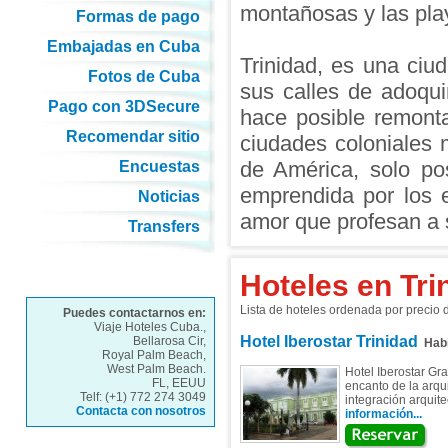
montañosas y las pla
Formas de pago
Embajadas en Cuba
Trinidad, es una ciud
Fotos de Cuba
sus calles de adoqu
Pago con 3DSecure
hace posible remont
Recomendar sitio
ciudades coloniales
de América, solo pos
Encuestas
emprendida por los e
Noticias
amor que profesan a 
Transfers
Hoteles en Tri
Lista de hoteles ordenada por precio
Puedes contactarnos en:
Viaje Hoteles Cuba.,
Hotel Iberostar Trinidad
Bellarosa Cir,
Habi
Royal Palm Beach,
West Palm Beach.
Hotel Iberostar Gr
FL, EEUU
encanto de la arqui
Telf: (+1) 772 274 3049
integración arquite
Contacta con nosotros
información...