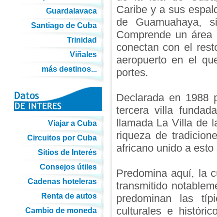
Caribe y a sus espa
Guardalavaca
de Guamuahaya, si
Santiago de Cuba
Comprende un área d
Trinidad
conectan con el rest
Viñales
aeropuerto en el q
más destinos...
portes.
Declarada en 1988 
tercera villa funda
llamada La Villa de l
Viajar a Cuba
riqueza de tradicion
Circuitos por Cuba
africano unido a esto 
Sitios de Interés
Consejos útiles
Predomina aquí, la c
Cadenas hoteleras
transmitido notablem
Renta de autos
predominan las típ
culturales e históri
Cambio de moneda