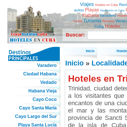
Viajes
Ren
Hoteles en Cuba
Playas
autos
Alojamiento en Cuba
Habana
Varadero
Hotele
Turismo
Vacac
ciudad
Reserva
Hoteles
Cuba
Buscar:
Inicio
Hotel
Inicio
»
Localidad
Varadero
Ciudad Habana
Hoteles en Tr
Vedado
Trinidad, ciudad dete
Habana Vieja
a los visitantes que 
Cayo Coco
encantos de una ciu
Cayo Santa María
el mar y las monta
Cayo Largo del Sur
provincia de Sancti S
de la isla de Cuba
Playa Santa Lucía