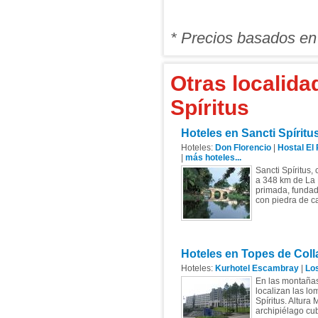
* Precios basados en
Otras localida
Spíritus
Hoteles en Sancti Spíritu
Hoteles:
Don Florencio
|
Hostal El 
|
más hoteles...
Sancti Spíritus,
a 348 km de La H
primada, fundada
con piedra de ca
Hoteles en Topes de Coll
Hoteles:
Kurhotel Escambray
|
Lo
En las montañas
localizan las lo
Spíritus. Altur
archipiélago cub