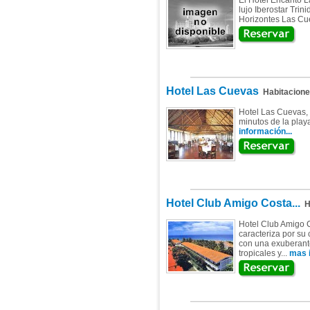
El Hotel Encanto L
lujo Iberostar Trin
Horizontes Las Cue
Hotel Las Cuevas
Habitacion
Hotel Las Cuevas, 
minutos de la playa
información...
Hotel Club Amigo Costa...
Ha
Hotel Club Amigo Co
caracteriza por su
con una exuberante
tropicales y...
mas i