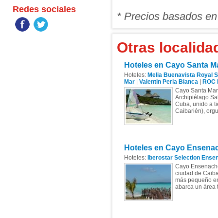
Redes sociales
* Precios basados en
Otras localidad
Hoteles en Cayo Santa M
Hoteles:
Melia Buenavista Royal S
Mar
|
Valentin Perla Blanca
|
ROC 
Cayo Santa María
Archipiélago Sab
Cuba, unido a t
Caibarién), orgul
Hoteles en Cayo Ensena
Hoteles:
Iberostar Selection Ens
Cayo Ensenachos,
ciudad de Caibar
más pequeño en 
abarca un área 