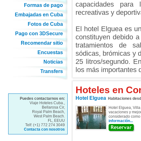
capacidades para la
Formas de pago
recreativas y deportiv
Embajadas en Cuba
Fotos de Cuba
El hotel Elguea es u
Pago con 3DSecure
constituyen debido a
Recomendar sitio
tratamientos de sal
sódicas, brómicas y 
Encuestas
25 litros/segundo. E
Noticias
los más importantes 
Transfers
Hoteles en Corr
Hotel Elguea
Puedes contactarnos en:
Habitaciones des
Viaje Hoteles Cuba.,
Bellarosa Cir,
Hotel Elguea, Vill
Royal Palm Beach,
vacaciones y mejor
West Palm Beach.
considerado como u
FL, EEUU
información...
Telf: (+1) 772 274 3049
Contacta con nosotros