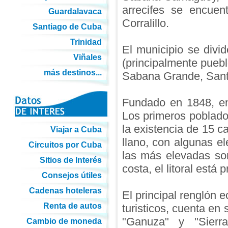
arrecifes se encuen
Guardalavaca
Corralillo.
Santiago de Cuba
Trinidad
El municipio se divi
Viñales
(principalmente puebl
más destinos...
Sabana Grande, Sant
Fundado en 1848, e
Los primeros poblado
la existencia de 15 c
Viajar a Cuba
llano, con algunas el
Circuitos por Cuba
las más elevadas so
Sitios de Interés
costa, el litoral está 
Consejos útiles
Cadenas hoteleras
El principal renglón e
Renta de autos
turisticos, cuenta en
"Ganuza" y "Sier
Cambio de moneda