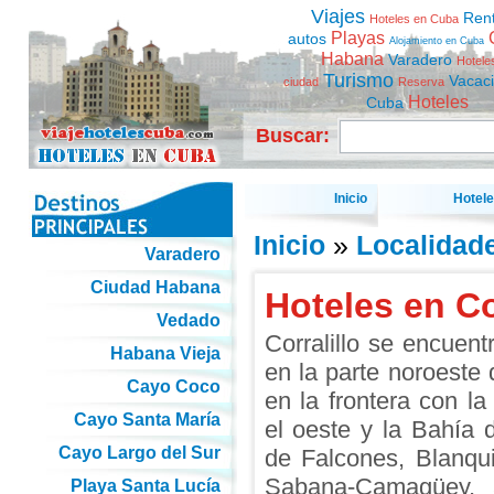
Viajes
Ren
Hoteles en Cuba
Playas
autos
Alojamiento en Cuba
Habana
Varadero
Hotele
Turismo
Vacac
ciudad
Reserva
Hoteles
Cuba
Buscar:
Inicio
Hotel
Inicio
»
Localidad
Varadero
Ciudad Habana
Hoteles en Co
Vedado
Corralillo se encuent
Habana Vieja
en la parte noroeste 
Cayo Coco
en la frontera con l
Cayo Santa María
el oeste y la Bahía 
Cayo Largo del Sur
de Falcones, Blanqui
Sabana-Camagüey, 
Playa Santa Lucía