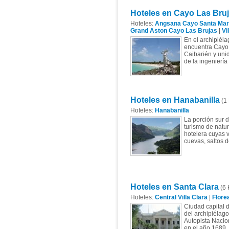
Hoteles en Cayo Las Bru
Hoteles:
Angsana Cayo Santa Mar
Grand Aston Cayo Las Brujas
|
Vi
En el archipiéla
encuentra Cayo L
Caibarién y unid
de la ingeniería
Hoteles en Hanabanilla
(1 
Hoteles:
Hanabanilla
La porción sur d
turismo de natur
hotelera cuyas v
cuevas, saltos d
Hoteles en Santa Clara
(6 
Hoteles:
Central Villa Clara
|
Flore
Ciudad capital d
del archipiélago
Autopista Nacion
en el año 1689, 